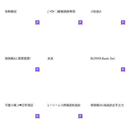
有夠豬頭
( '•Ꙫ• ' )豬豬媽媽專用
小松鼠A
萌萌豬41-寶寶寶寶!
灰灰
BUTATA Basic Set
可愛小豬.1❤日常用語
(˶＾⚇＾˵) 小胖豬誰欺負你
萌萌豬20-純純的左手之力