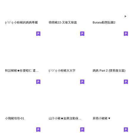
(˶´⚇`˵) 小粉豬的媽媽專屬
萌萌豬22-又嗆又辣篇
Butata動態貼圖2
幹話豬豬★你要蝦仁 還要豬心?
(˶´⚇`˵) 小粉豬大大字
媽媽 Part 2 (懷舊復古篇)
小飛豬培培-01
山汁小豬★如果沒動保團體 你早被抓去修理
呆萌小豬豬 ♥