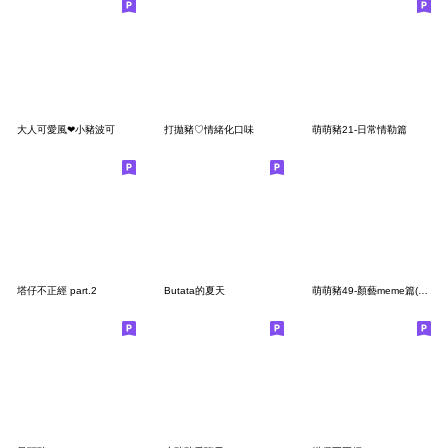
大人可愛風❤小豬波可
打拋豬♡情緒化口味
萌萌豬21-日常情勒篇
塔仔不正經 part.2
Butata的夏天
萌萌豬49-顏藝meme篇(無字版)