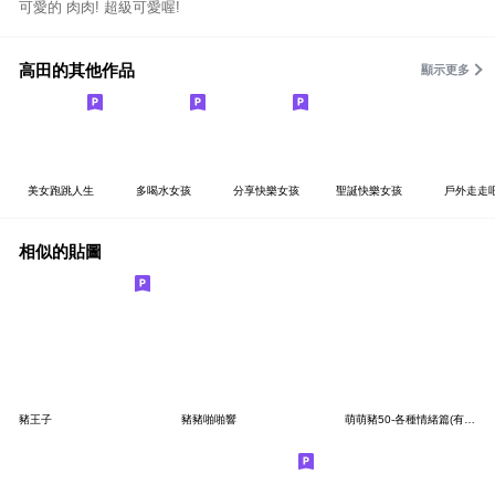
可愛的 肉肉! 超級可愛喔!
高田的其他作品
顯示更多
美女跑跳人生
多喝水女孩
分享快樂女孩
聖誕快樂女孩
戶外走走
相似的貼圖
豬王子
豬豬啪啪響
萌萌豬50-各種情緒篇(有字)