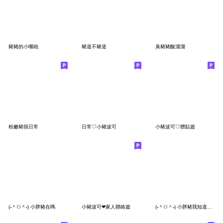
豬豬的小嘴砲
豬道不豬道
臭豬豬酸溜溜
粉嫩豬很日常
日常♡小豬波可
小豬波可♡體貼篇
(˶＾⚇＾˵) 小胖豬在嗎
小豬波可❤家人聯絡篇
(˶＾⚇＾˵) 小胖豬我知道你還有錢