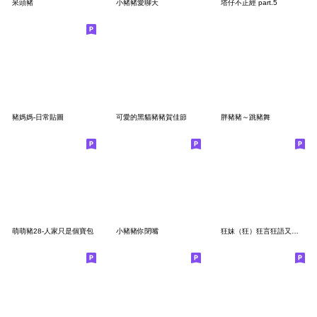
呆頭豬
小豬豬愛聊天
塔仔不正經 part.5
豬媽媽-日常貼圖
可愛的黑貓豬豬賀佳節
胖豬豬～跳豬舞
萌萌豬28-人家只是個寶包
小豬豬你閉嘴
狂妹（狂）狂言狂語又好笑又白目