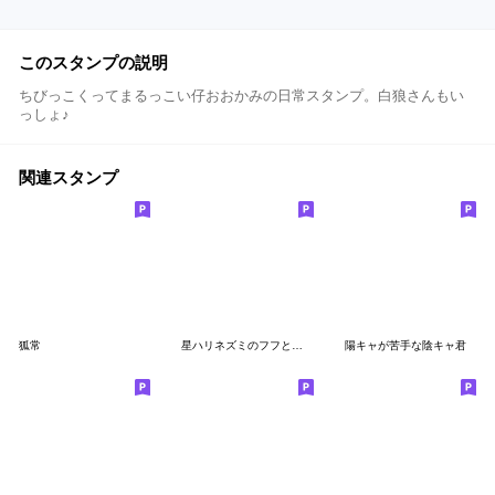
このスタンプの説明
ちびっこくってまるっこい仔おおかみの日常スタンプ。白狼さんもい
っしょ♪
関連スタンプ
狐常
星ハリネズミのフフと宙キツネのクン
陽キャが苦手な陰キャ君