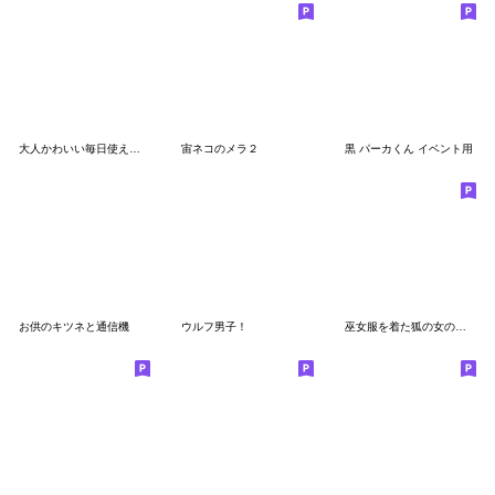
大人かわいい毎日使える和小物柄吹き出し
宙ネコのメラ２
黒 パーカくん イベント用
お供のキツネと通信機
ウルフ男子！
巫女服を着た狐の女の子スタンプ