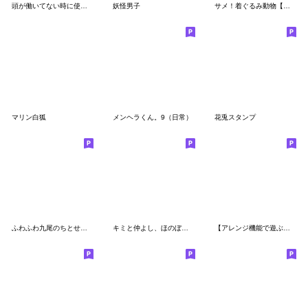
頭が働いてない時に使うスタンプ
妖怪男子
サメ！着ぐるみ動物【敬語②】
マリン白狐
メンヘラくん。9（日常）
花兎スタンプ
ふわふわ九尾のちとせちゃん。2
キミと仲よし、ほのぼの被検体くん。
【アレンジ機能で遊ぶ】ツンデレ猫耳少年