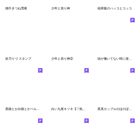
雑巾きつね雪夜
少年と祟り神
稲荷狐のハッコとコッコ
折乃りづ スタンプ
少年と祟り神②
頭が働いてない時に使うスタンプ4
黒猫とか白猫とかペルシャ猫とか色々
白い九尾キツネ【♡気持ち伝える】
黒系カップルのほのぼのな日常