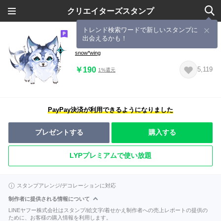
クリエイターズスタンプ
トレンド検索ワードで新しいスタンプに
出会えるかも！
まるっこおおかみ
snow*wing
￥190
5,119
1%還元
PayPay決済が利用できるようになりました
プレゼントする
購入する
LYPプレミアムで使い放題
スタンプアレンジ/デコレーションに対応
制作者に提供される情報について
LINEヤフー株式会社はスタンプ/絵文字/着せかえ制作者への売上レポートの提供の
ために、お客様の購入情報を利用します。