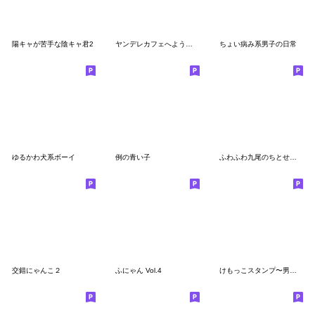
陽キャが苦手な陰キャ君2
ヤンデレカフェへようこそ！
ちょい病み系男子の日常
ゆるかわ犬系ボーイ
例の青い子
ふわふわ九尾のちとせちゃん(ビビット！)
交錯にゃんこ２
ふにゃん Vol.4
けもっこスタンプ〜男の子Ｖｅｒ．〜