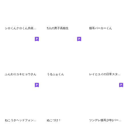
シロくんクロくん共依存スタンプ
5人の男子高校生
猫耳パーカーくん
ふんわりユキヒョウさん
うるふぉくん
レイとユイの日常スタンプ２【よく使う】
ねこうさヘッドフォンズ ver.年末年始
ぬこづけ！
ツンデレ猫耳少年(パーカーver.)8