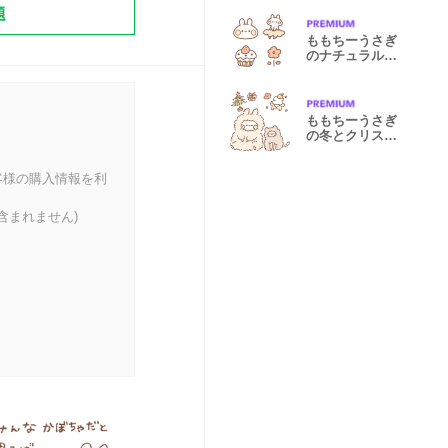
題
ももちーうさぎ
のナチュラル絵
文字
ももちーうさぎ
の冬とクリスマ
スとお正月
客様の購入情報を利
含まれません)