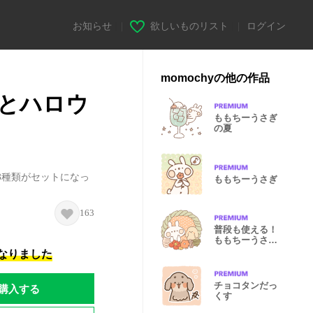
お知らせ
|
欲しいものリスト
|
ログイン
momochyの他の作品
とハロウ
ももちーうさぎ
の夏
3種類がセットになっ
ももちーうさぎ
163
普段も使える！
ももちーうさぎ
と犬のお年賀
になりました
チョコタンだっ
購入する
くす