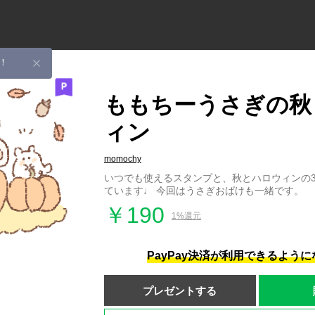
！
ももちーうさぎの秋
ィン
momochy
いつでも使えるスタンプと、秋とハロウィンの
ています♩ 今回はうさぎおばけも一緒です。
￥190
1%還元
PayPay決済が利用できるよう
プレゼントする