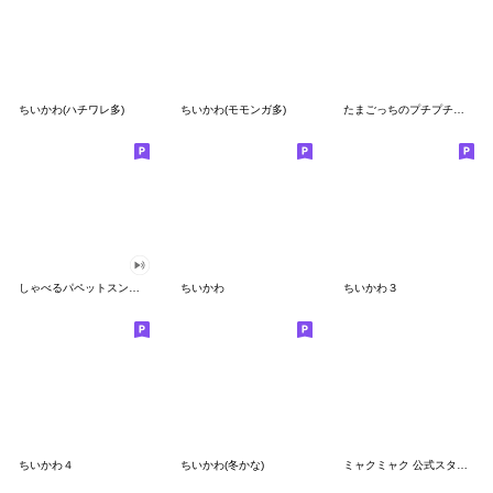
ちいかわ(ハチワレ多)
ちいかわ(モモンガ多)
たまごっちのプチプチおみせっち
しゃべるパペットスンスン
ちいかわ
ちいかわ３
ちいかわ４
ちいかわ(冬かな)
ミャクミャク 公式スタンプ第２弾