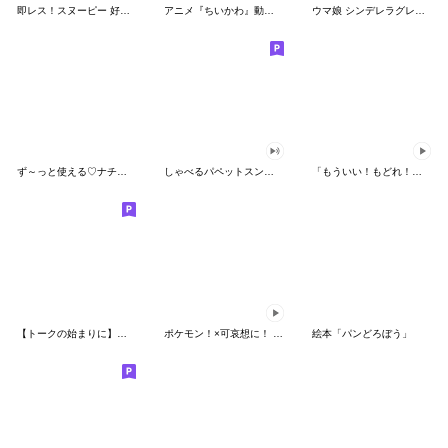
即レス！スヌーピー 好印象な長文スタンプ
アニメ『ちいかわ』動くLINEスタンプ vol.1
ウマ娘 シンデレラグレイ かんたんオグリ
ず～っと使える♡ナチュラルガール
しゃべるパペットスンスン（HAPPY）
「もういい！もどれ！ピカチュウ！」
【トークの始まりに】ゆるカワ♪スヌーピー
ポケモン！×可哀想に！ ムチっとスタンプ
絵本「パンどろぼう」