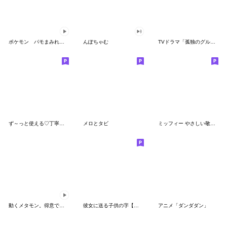
ポケモン パモまみれスタンプ
んぽちゃむ
TVドラマ「孤独のグルメ」
ず～っと使える♡丁寧な敬語お辞儀スタンプ
メロとタビ
ミッフィー やさしい敬語スタンプ
動くメタモン。得意でも苦手でもへんしん！
彼女に送る子供の字【カップル・彼氏】
アニメ「ダンダダン」