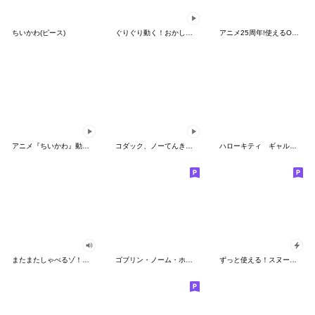
ちいかわ(ピース)
ぐりぐり動く！おかしなポケモンスタンプ
アニメ25周年!使えるONE PIECEスタンプ
アニメ『ちいかわ』動くLINEスタンプ vol.2
コダック、ノーてんきに悩み中！
ハローキティ ギャルバイブス♡
またまたしゃべるゾ！クレヨンしんちゃん
ゴブリン・ノーム・ホーン
ずっと使える！スヌーピーのグリーティング