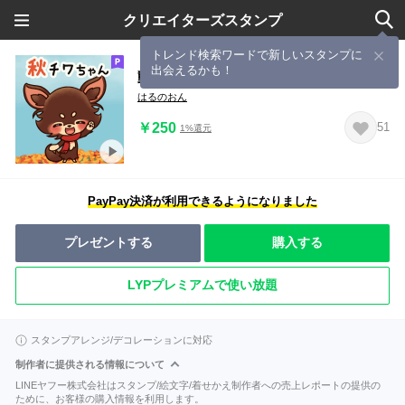
クリエイターズスタンプ
トレンド検索ワードで新しいスタンプに
出会えるかも！
動くよ！秋チワちゃん
はるのおん
￥250
51
1%還元
PayPay決済が利用できるようになりました
プレゼントする
購入する
LYPプレミアムで使い放題
スタンプアレンジ/デコレーションに対応
制作者に提供される情報について
LINEヤフー株式会社はスタンプ/絵文字/着せかえ制作者への売上レポートの提供の
ために、お客様の購入情報を利用します。