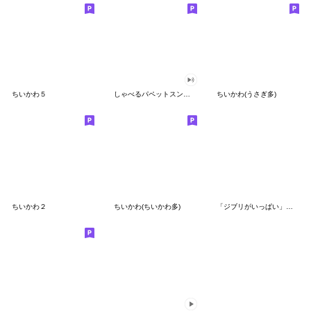
ちいかわ５
しゃべるパペットスンスン（GOOD）
ちいかわ(うさぎ多)
ちいかわ２
ちいかわ(ちいかわ多)
「ジブリがいっぱい」スタンプ