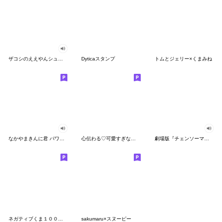
ザコシのええやんシューシュースタンプ
Dyticaスタンプ
トムとジェリー×くまみね
なかやまきんに君 パワー!!スタンプ
心伝わる♡可愛すぎない大人の長文スタンプ
劇場版『チェンソーマン レゼ篇』
ネガティブくま１００％ 憂鬱な一日
sakumaru×スヌーピー