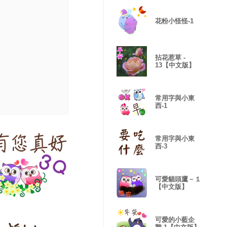
花粉小怪怪-1
拈花惹草 -
13【中文版】
常用字與小東
西-1
常用字與小東
西-3
可愛貓頭鷹－１
【中文版】
可愛的小藍企