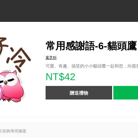
常用感謝語-6-貓頭鷹
葉芝杉
可愛、有趣、搞笑的小小貓頭鷹一起和您，向親
NT$42
贈送禮物
/裝飾專用圖案