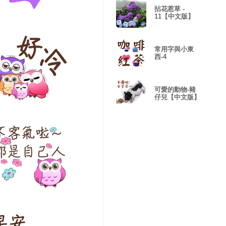
拈花惹草 -
11【中文版】
常用字與小東
西-4
可愛的動物-豬
仔兒【中文版】