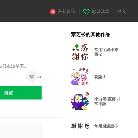
最新資訊
|
願望清單
|
登入
葉芝杉的其他作品
常用字與小東
西-2
朋好友道早安。
52
花語-1
購買
小白熊-荳寶 -1
常用語
常用感謝語-3