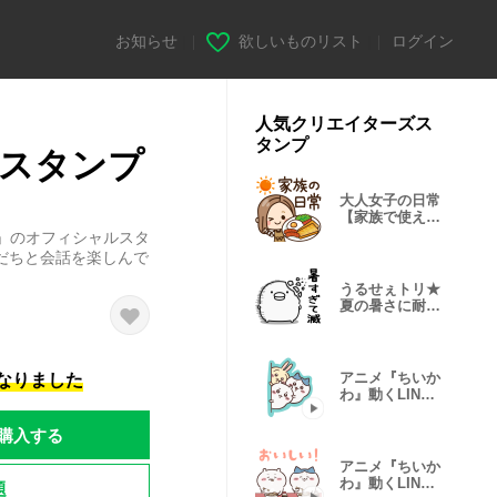
お知らせ
|
欲しいものリスト
|
ログイン
人気クリエイターズス
タンプ
んスタンプ
大人女子の日常
【家族で使える
♡】
」のオフィシャルスタ
だちと会話を楽しんで
うるせぇトリ★
夏の暑さに耐え
られない
アニメ『ちいか
になりました
わ』動くLINE
スタンプ vol.1
購入する
アニメ『ちいか
わ』動くLINE
題