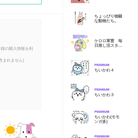
スタンプ vol.4
ちょっぴり物騒
な動物たち。
ケロロ軍曹 毎
日推し活スタン
客様の購入情報を利
プ
含まれません)
ちいかわ４
ちいかわ３
ちいかわ(モモ
ンガ多)