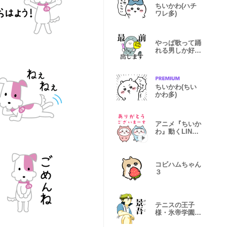
ちいかわ(ハチ
ワレ多)
やっぱ歌って踊
れる男しか好き
じゃない！
ちいかわ(ちい
かわ多)
アニメ『ちいか
わ』動くLINE
スタンプ vol.2
コビハムちゃん
３
テニスの王子
様・氷帝学園×
地獄のミサワ