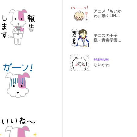
アニメ『ちいか
わ』動くLINE
スタンプ vol.3
テニスの王子
様・青春学園×
地獄のミサワ
ちいかわ