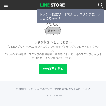
トレンド検索ワードで新しいスタンプに
出会えるかも！
うさぎ帝国 〜しょうじき〜
「LINEアプリ＞”ホーム”タブ＞スタンプショップ」からダウンロードしてくださ
い。
ご利用のOSや地域、スタンプの提供期間、条件等によって一部のスタンプは表示ま
たは利用できない場合があります。
他の商品を見る
|
|
|
利用規約
プライバシーポリシー
資金決済法に基づく表示
ヘルプ
©
LY Corporation