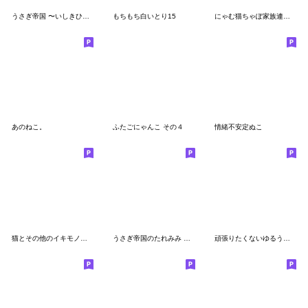
うさぎ帝国 〜いしきひくい２〜
もちもち白いとり15
にゃむ猫ちゃぽ家族連絡軍隊風
あのねこ。
ふたごにゃんこ その４
情緒不安定ぬこ
猫とその他のイキモノ スピンオフ[アプデ]
うさぎ帝国のたれみみ その２
頑張りたくないゆるうさスタンプ２