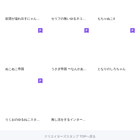
欲望が溢れ出すにゃんこスタンプ
セリフの無いゆるネコの毎日
もちゃぬこ4
ぬこぬこ帝国
うさぎ帝国 〜なんかあげる〜
となりのしろちゃん
りくおのゆるねこスタンプ3
推し活をするインターネットに毒されたネコ
クリエイターズスタンプ TOPへ戻る