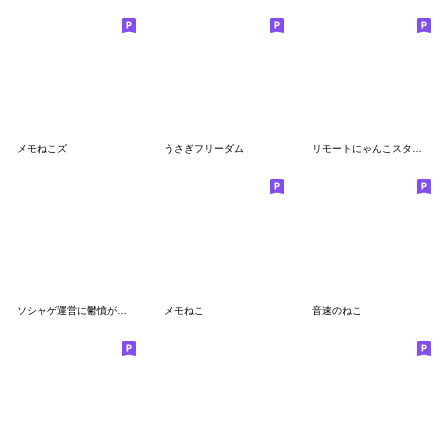
メモねこズ
うさぎフリーダム
リモートにゃんこスタンプ
ソシャゲ運営に鬱憤が溜まってる人用
メモねこ
音速のねこ