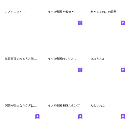
こどもにゃんこ
うさぎ帝国 〜映え〜
わがままねこの日常
毎日頑張るゆるうさ達のスタンプ
うさぎ帝国のクリスマス（再販）
きみうさ3
関節が自由なうさぎは推しが尊い
うさぎ帝国 BIGスタンプ
ねむいねこ