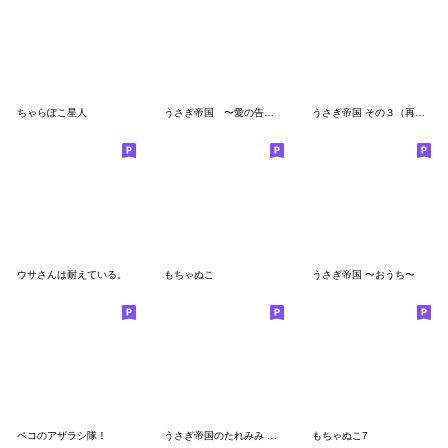
ちゃらぽこ星人
うさぎ帝国 〜愛の告白〜 リターンズ
うさぎ帝国 その３（再販）
ウサさんは耐えている。
もちゃぬこ
うさぎ帝国 〜おうち〜
ペコのアザラシ隊！
うさぎ帝国のたれみみ 日常スタンプ
もちゃぬこ7