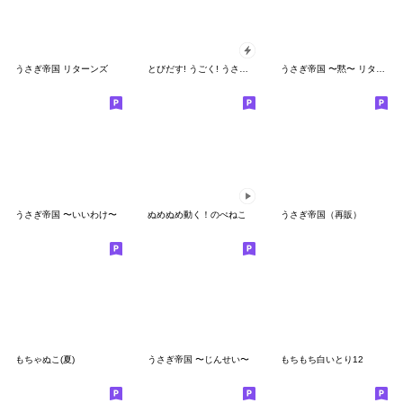
うさぎ帝国 リターンズ
とびだす! うごく! うさぎ帝国のクリスマス
うさぎ帝国 〜黙〜 リターンズ
うさぎ帝国 〜いいわけ〜
ぬめぬめ動く！のぺねこ
うさぎ帝国（再販）
もちゃぬこ(夏)
うさぎ帝国 〜じんせい〜
もちもち白いとり12