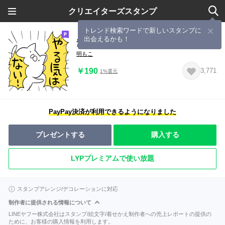
クリエイターズスタンプ
トレンド検索ワードで新しいスタンプに
出会えるかも！
素直な猫（叫ぶ）
明もこ
￥190
3,771
1%還元
PayPay決済が利用できるようになりました
プレゼントする
購入する
LYPプレミアムで使い放題
スタンプアレンジ/デコレーションに対応
制作者に提供される情報について
LINEヤフー株式会社はスタンプ/絵文字/着せかえ制作者への売上レポートの提供の
ために、お客様の購入情報を利用します。