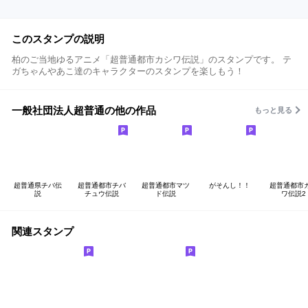
このスタンプの説明
柏のご当地ゆるアニメ「超普通都市カシワ伝説」のスタンプです。 テ
ガちゃんやあこ達のキャラクターのスタンプを楽しもう！
一般社団法人超普通の他の作品
もっと見る
超普通県チバ伝
超普通都市チバ
超普通都市マツ
がそんし！！
超普通都市
説
チュウ伝説
ド伝説
ワ伝説2
関連スタンプ