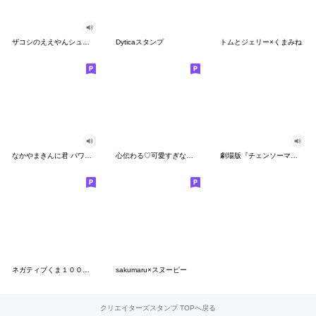
ザコシのええやんシューシュースタンプ
Dyticaスタンプ
トムとジェリー×くまみね
なかやまきんに君 パワー!!スタンプ
心伝わる♡可愛すぎない大人の長文スタンプ
劇場版『チェンソーマン レゼ篇』
ネガティブくま１００％ 憂鬱な一日
sakumaru×スヌーピー
クリエイターズスタンプ TOPへ戻る