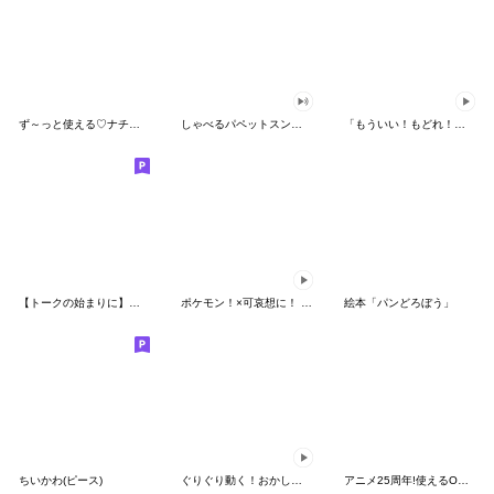
ず～っと使える♡ナチュラルガール
しゃべるパペットスンスン（HAPPY）
「もういい！もどれ！ピカチュウ！」
【トークの始まりに】ゆるカワ♪スヌーピー
ポケモン！×可哀想に！ ムチっとスタンプ
絵本「パンどろぼう」
ちいかわ(ピース)
ぐりぐり動く！おかしなポケモンスタンプ
アニメ25周年!使えるONE PIECEスタンプ