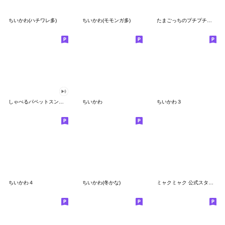
ちいかわ(ハチワレ多)
ちいかわ(モモンガ多)
たまごっちのプチプチおみせっち
しゃべるパペットスンスン
ちいかわ
ちいかわ３
ちいかわ４
ちいかわ(冬かな)
ミャクミャク 公式スタンプ第２弾