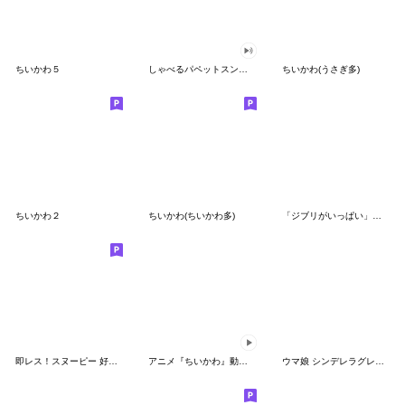
ちいかわ５
しゃべるパペットスンスン（GOOD）
ちいかわ(うさぎ多)
ちいかわ２
ちいかわ(ちいかわ多)
「ジブリがいっぱい」スタンプ
即レス！スヌーピー 好印象な長文スタンプ
アニメ『ちいかわ』動くLINEスタンプ vol.1
ウマ娘 シンデレラグレイ かんたんオグリ