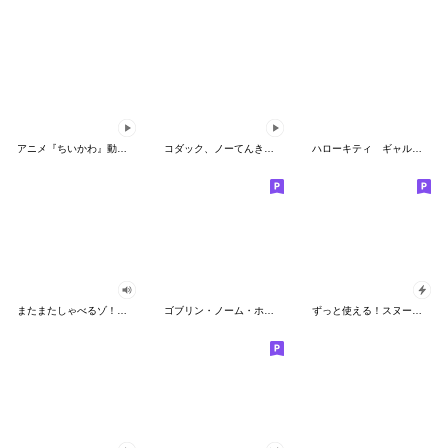
アニメ『ちいかわ』動くLINEスタンプ vol.2
コダック、ノーてんきに悩み中！
ハローキティ ギャルバイブス♡
またまたしゃべるゾ！クレヨンしんちゃん
ゴブリン・ノーム・ホーン
ずっと使える！スヌーピーのグリーティング