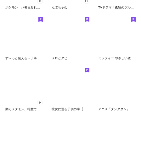
ポケモン パモまみれスタンプ
んぽちゃむ
TVドラマ「孤独のグルメ」
ず～っと使える♡丁寧な敬語お辞儀スタンプ
メロとタビ
ミッフィー やさしい敬語スタンプ
動くメタモン。得意でも苦手でもへんしん！
彼女に送る子供の字【カップル・彼氏】
アニメ「ダンダダン」