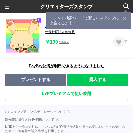
クリエイターズスタンプ
トレンド検索ワードで新しいスタンプに
出会えるかも！
超普通都市カシワ伝説
一般社団法人超普通
￥190
11
1%還元
PayPay決済が利用できるようになりました
プレゼントする
購入する
LYPプレミアムで使い放題
スタンプアレンジ/デコレーションに対応
制作者に提供される情報について
LINEヤフー株式会社はスタンプ/絵文字/着せかえ制作者への売上レポートの提供の
ために、お客様の購入情報を利用します。