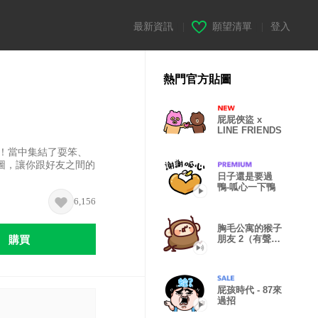
最新資訊
|
願望清單
|
登入
熱門官方貼圖
屁屁俠盜 x
LINE FRIENDS
了！當中集結了耍笨、
圖，讓你跟好友之間的
日子還是要過
鴨-呱心一下鴨
6,156
胸毛公寓的猴子
購買
朋友 2（有聲動
態）
屁孩時代 - 87來
過招