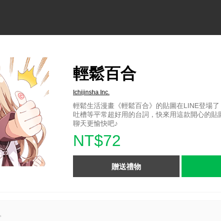
輕鬆百合
Ichijinsha Inc.
輕鬆生活漫畫《輕鬆百合》的貼圖在LINE登場
吐槽等平常超好用的台詞，快來用這款開心的貼
聊天更愉快吧​​​​♪
NT$72
贈送禮物
。