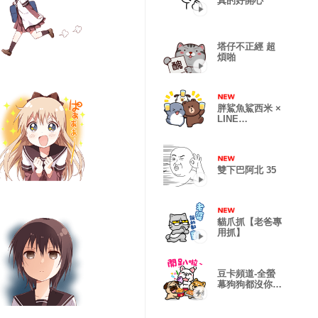
真的好開心
塔仔不正經 超
煩啪
胖鯊魚鯊西米 ×
LINE
FRIENDS☆歡
慶時光
雙下巴阿北 35
貓爪抓【老爸專
用抓】
豆卡頻道-全螢
幕狗狗都沒你上
班累