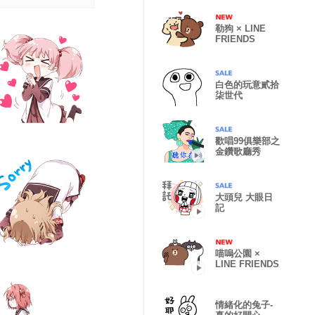
勒狗 × LINE
FRIENDS
白色的玩意貳拾
柒世代
歡唱99俱樂部之
金鑽歌廳秀
大頭兒 大眼日
記
喵嗚公園 ×
LINE FRIENDS
情緒化的兔子-