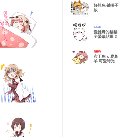
好想兔-纏著不
放
愛挑釁的貓貓
全螢幕貼圖 2
布丁狗 x 鹿鼻
羊 可愛時光