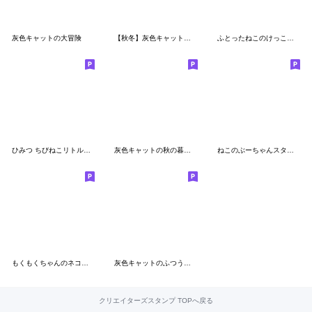
灰色キャットの大冒険
【秋冬】灰色キャットとカーディガン
ふとったねこのけっこうゆるいスタンプ
ひみつ ちびねこリトルスターズ
灰色キャットの秋の暮らし
ねこのぶーちゃんスタンプ8
もくもくちゃんのネコちゃんスタンプ
灰色キャットのふつうの生活
クリエイターズスタンプ TOPへ戻る