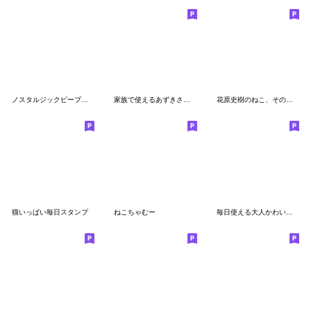
ノスタルジックピープル ねこ 2
家族で使えるあずきさんスタンプ
花原史樹のねこ、そのほかの動物
猫いっぱい毎日スタンプ
ねこちゃむー
毎日使える大人かわいい灰色キャット【猫】