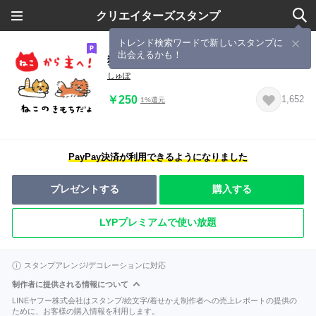
クリエイターズスタンプ
トレンド検索ワードで新しいスタンプに
出会えるかも！
猫から飼い主へ
しゅぽ
￥250
1,652
1%還元
PayPay決済が利用できるようになりました
プレゼントする
購入する
LYPプレミアムで使い放題
スタンプアレンジ/デコレーションに対応
制作者に提供される情報について
LINEヤフー株式会社はスタンプ/絵文字/着せかえ制作者への売上レポートの提供の
ために、お客様の購入情報を利用します。