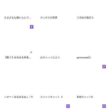
さまざまな猫たちとマルちゃん2
チンチラの世界
うずめの毎日４
【動く】ゆるゆる灰色キャット【猫】
おキャットだより
gyunyuya(1)
ンオ〜！ゆるゆるねこ！5
スパッツキャット ４
灰色キャット8