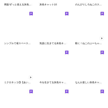
再販/ずっと使える灰色キャットのお正月BIG
灰色キャット10
のんびりしろねこのスタンプ
シンプルで省スペースな灰色キャット
気楽に生きてる灰色キャット
動く！ねこのぶーちゃんスタンプ
ミクロネッコ③【あいさつ】
今を生きてる灰色キャット2
なんか楽しい灰色キャット