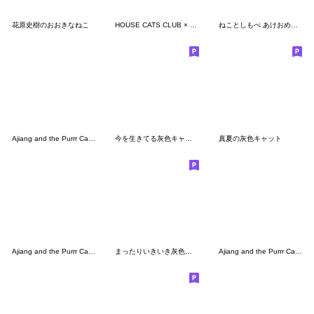
花原史樹のおおきなねこ
HOUSE CATS CLUB × Orneko
ねことしもべ あけおめスタンプ
Ajiang and the Purrr Cats 4
今を生きてる灰色キャット4
真夏の灰色キャット
Ajiang and the Purrr Cats 5
まったりいきいき灰色キャット
Ajiang and the Purrr Cats 6