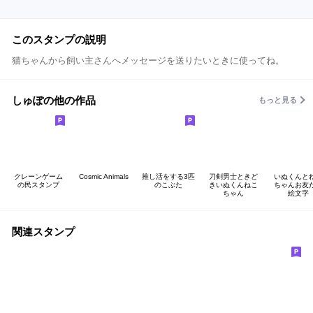
このスタンプの説明
猫ちゃんから飼い主さんへメッセージを送りたいときに使ってね。
しゅぽの他の作品
もっと見る
クレーンゲーム
Cosmic Animals
推し活をする3匹
刀剣男士ときど
いぬくんと
の民スタンプ
のこぶた
きいぬくんねこ
ちゃんお友
ちゃん
絵文字
関連スタンプ