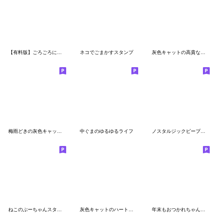
【有料版】ごろごろにゃんすけ コラボ 7
ネコでごまかすスタンプ
灰色キャットの高貴な生活
梅雨どきの灰色キャット（灰色キャット11）
中ぐまのゆるゆるライフ
ノスタルジックピープル ねこ
ねこのぶーちゃんスタンプ11
灰色キャットのハートフルな日々
年末もおつかれちゃんの灰色キャット