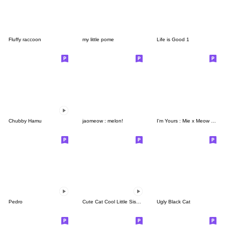
Fluffy raccoon
my little pome
Life is Good 1
Chubby Hamu
jaomeow : melon!
I'm Yours : Mie x Meow [Eng Ver.]
Pedro
Cute Cat Cool Little Sister in Love
Ugly Black Cat