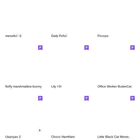
meowfu! :3.
Daily Pefu!
Pocoyo
fluffy marshmallow bunny
Lily <3!
Office Worker ButterCat
Usanyan 2
Choco HamHam
Little Black Cat Momo.