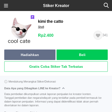
Stiker Kreator
kimi the catto
Shofi
Rp2.400
341
Hadiahkan
Beli
Gratis Coba Stiker Tak Terbatas
Mendukung Merangkai Stiker/Dekorasi
Data Apa yang Dibagikan LINE ke Kreator?
Data pembelian dikumpulkan untuk laporan penjualan ke kreator konten.
Tanggal pembelian dan negara/wilayah yang terdaftar pada pembeli termasuk ke
dalam laporan penjualan. Informasi yang dapat diidentifikasi tidak akan pernah
disertakan ke dalam laporan.