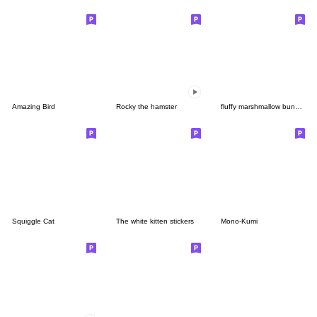
Amazing Bird
Rocky the hamster
fluffy marshmallow bunny ver.2
Squiggle Cat
The white kitten stickers
Mono-Kumi