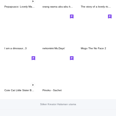
Pepapuaco: Lovely Manghost
orang warna abu-abu keren swag
The story of a lovely rice grain
I am a dinosaur...3
nekomimi Ms.Days'
Mogu The No Face 2
Cute Cat Little Sister Badmood
Pinoku - Sachet
Stiker Kreator Halaman utama