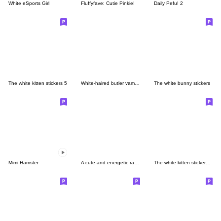
White eSports Girl
Fluffyfave: Cutie Pinkie!
Daily Pefu! 2
The white kitten stickers 5
White-haired butler vampire
The white bunny stickers
Mimi Hamster
A cute and energetic rabbit
The white kitten stickers 7 (E)