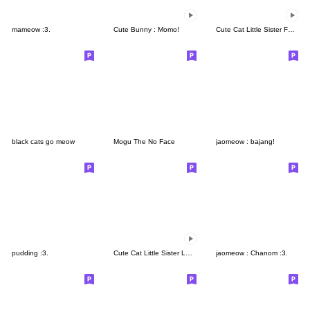
mameow :3.
Cute Bunny : Momo!
Cute Cat Little Sister Falling in Love
black cats go meow
Mogu The No Face
jaomeow : bajang!
pudding :3.
Cute Cat Little Sister Love Edition
jaomeow : Chanom :3.