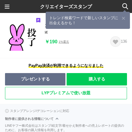
クリエイターズスタンプ
トレンド検索ワードで新しいスタンプに
出会えるかも！
カードゲームうさぎ
ur
￥190
136
1%還元
PayPay決済が利用できるようになりました
プレゼントする
購入する
LYPプレミアムで使い放題
スタンプアレンジ/デコレーションに対応
制作者に提供される情報について
LINEヤフー株式会社はスタンプ/絵文字/着せかえ制作者への売上レポートの提供の
ために、お客様の購入情報を利用します。