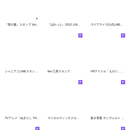
『星の翼』スタンプ Vol.8 AODS
『ぱれっと』2022 LINEスタンプ
ヴイアライヴ公式LINEスタンプ 第一弾
シャニアニLINEスタンプvol.2
flat-工房スタンプ
VRアイドル「えのぐ」1stシングル記念
TVアニメ『ぬきたし THE ANIMATION』第2弾
マジカルウィッチクルクルミライ
蒼き雷霆 ガンヴォルト ほんわかスタンプ