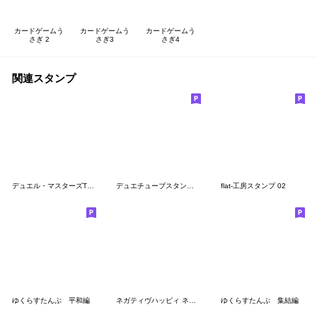
カードゲームう
カードゲームう
カードゲームう
さぎ 2
さぎ3
さぎ4
関連スタンプ
デュエル・マスターズTCG 第2弾
デュエチューブスタンプ 名場面BEST
flat-工房スタンプ 02
ゆくらすたんぷ 平和編
ネガティヴハッピィ ネガティヴver. vol.2
ゆくらすたんぷ 集結編