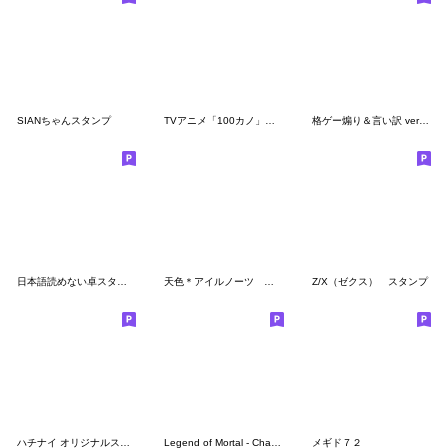
SIANちゃんスタンプ
TVアニメ「100カノ」ミニキャラスタンプ2
格ゲー煽り＆言い訳 ver1.2
日本語読めない卓スタンプ
天色＊アイルノーツ オリジナルスタンプ
Z/X（ゼクス） スタンプ
ハチナイ オリジナルスタンプ vol.3.5
Legend of Mortal - ChaoHuo
メギド７２