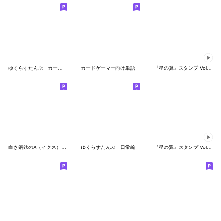
ゆくらすたんぷ カードゲーム編
カードゲーマー向け単語
『星の翼』スタンプ Vol.17 混沌の雷鳴
白き鋼鉄のX（イクス） 名言スタンプ
ゆくらすたんぷ 日常編
『星の翼』スタンプ Vol.16 UC