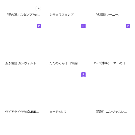
『星の翼』スタンプ Vol.4 シャープ
シモカワスタンプ
『名探偵マーニー』
蒼き雷霆 ガンヴォルト 名言スタンプ
ただのくらげ 日常編
2on2対戦ゲーマーの日常スタンプ
ヴイアライヴ公式LINEスタンプ 第二弾
カード⭐︎おじ
【忍殺】ニンジャスレイヤーVol.2