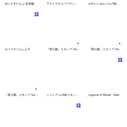
ゆくらすたんぷ 反逆編
アストラル☆パーティー公式スタンプ Vol.1
かわいいはんぺんの妖精さん
カードゲームしよ子
『星の翼』スタンプ Vol.1 ケルビム
『星の翼』スタンプ Vol.19 スピアヘッド
『星の翼』スタンプ Vol.18 星々の誓い
シャニアニLINEスタンプvol.1
Legend of Mortal - Girls