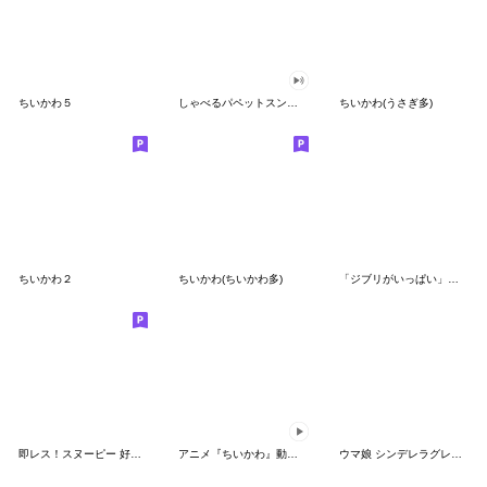
ちいかわ５
しゃべるパペットスンスン（GOOD）
ちいかわ(うさぎ多)
ちいかわ２
ちいかわ(ちいかわ多)
「ジブリがいっぱい」スタンプ
即レス！スヌーピー 好印象な長文スタンプ
アニメ『ちいかわ』動くLINEスタンプ vol.1
ウマ娘 シンデレラグレイ かんたんオグリ