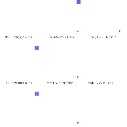
ず～っと使える♡ナチュラルガール
しゃべるパペットスンスン（HAPPY）
「もういい！もどれ！ピカチュウ！」
【トークの始まりに】ゆるカワ♪スヌーピー
ポケモン！×可哀想に！ ムチっとスタンプ
絵本「パンどろぼう」