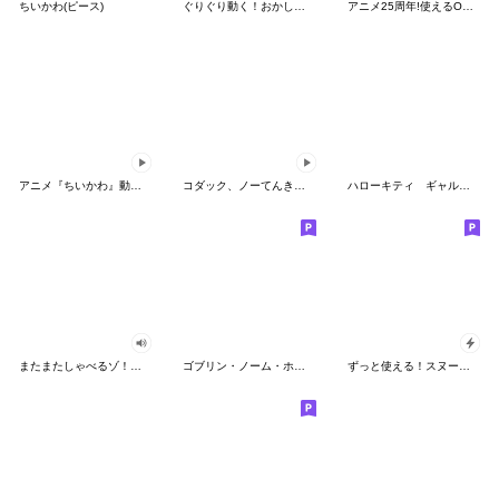
ちいかわ(ピース)
ぐりぐり動く！おかしなポケモンスタンプ
アニメ25周年!使えるONE PIECEスタンプ
アニメ『ちいかわ』動くLINEスタンプ vol.2
コダック、ノーてんきに悩み中！
ハローキティ ギャルバイブス♡
またまたしゃべるゾ！クレヨンしんちゃん
ゴブリン・ノーム・ホーン
ずっと使える！スヌーピーのグリーティング