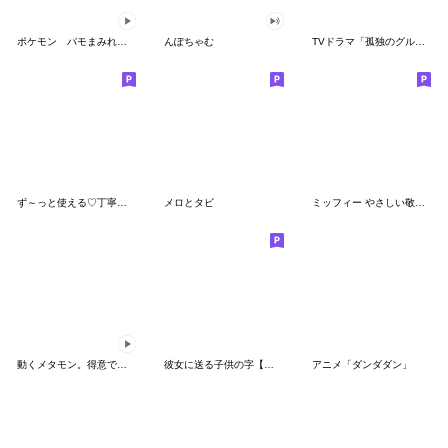
ポケモン パモまみれスタンプ
んぽちゃむ
TVドラマ「孤独のグルメ」
ず～っと使える♡丁寧な敬語お辞儀スタンプ
メロとタビ
ミッフィー やさしい敬語スタンプ
動くメタモン。得意でも苦手でもへんしん！
彼女に送る子供の字【カップル・彼氏】
アニメ「ダンダダン」