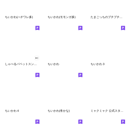
ちいかわ(ハチワレ多)
ちいかわ(モモンガ多)
たまごっちのプチプチおみせっち
しゃべるパペットスンスン
ちいかわ
ちいかわ３
ちいかわ４
ちいかわ(冬かな)
ミャクミャク 公式スタンプ第２弾