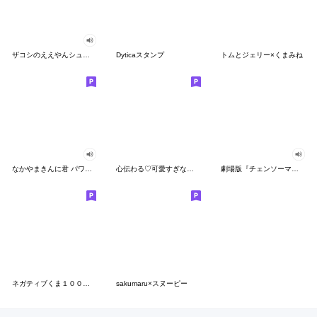
ザコシのええやんシューシュースタンプ
Dyticaスタンプ
トムとジェリー×くまみね
なかやまきんに君 パワー!!スタンプ
心伝わる♡可愛すぎない大人の長文スタンプ
劇場版『チェンソーマン レゼ篇』
ネガティブくま１００％ 憂鬱な一日
sakumaru×スヌーピー