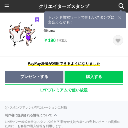
クリエイターズスタンプ
トレンド検索ワードで新しいスタンプに
出会えるかも！
スイスイ②
48kuma
￥190
1%還元
PayPay決済が利用できるようになりました
プレゼントする
購入する
LYPプレミアムで使い放題
スタンプアレンジ/デコレーションに対応
制作者に提供される情報について
LINEヤフー株式会社はスタンプ/絵文字/着せかえ制作者への売上レポートの提供の
ために、お客様の購入情報を利用します。