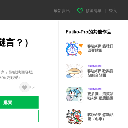
最新資訊
|
願望清單
|
登入
Fujiko-Pro的其他作品
謎言？）
哆啦A夢 貓咪日
回覆貼圖
哆啦A夢 歡樂拼
謎言」變成貼圖登場
貼組合貼圖
天室更歡樂♪
1,200
更多圓～滾滾哆
啦A夢 動態貼圖
購買
哆啦A夢 悠哉貼
圖（冬季）