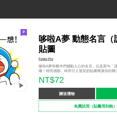
哆啦A夢 動態名言（
貼圖
Fujiko-Pro
哆啦A夢和夥伴們撼動人心的名言，以及那句「
囉！時而感動、時而引人發笑的貼圖將讓你的聊
NT$72
贈送禮物
免費試用（貼圖用到飽）