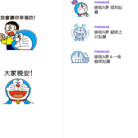
哆啦A夢 唱和貼
圖
哆啦A夢 貓咪之
日貼圖
哆啦A夢＆一堆
貓咪貼圖