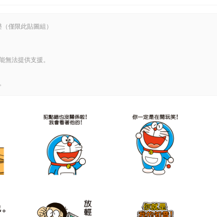
樂（僅限此貼圖組）
能無法提供支援。
。