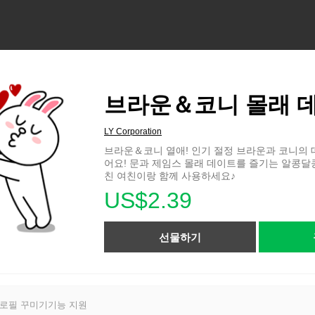
브라운＆코니 몰래 
LY Corporation
브라운＆코니 열애! 인기 절정 브라운과 코니의
어요! 문과 제임스 몰래 데이트를 즐기는 알콩달콩
친 여친이랑 함께 사용하세요♪
US$2.39
선물하기
프로필 꾸미기기능 지원