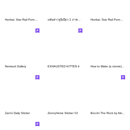
Honkai: Star Rail Pom-Pom Gallery Set 07
แฟนสาวจูนิเบียว 2 ภาคออกเดทในชุดไปรเวท
Honkai: Star Rail Pom-Pom Gallery Set 15
Nomsod Gallery
EXHAUSTED KITTEN 4
How to Make (a otome) in Love
Zani's Daily Sticker
ZennyVerse Sticker V2
Bocchi The Rock by Aki Hamazi