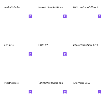
เทคนิครัชโยธิน
Honkai: Star Rail Pom-Pom Gallery Set 11
MAY I ขอรักเธอได้ไหม? ตัวเล็กSD
หลายบาท
HORI 07
สติ๊กเกอร์หลุยส์สำหรับใช้ในชีวิตประจำวัน
[Ado]Aitakute
ไอช่าน่ารักแบบสมมาตร
AfterVerse vol.2