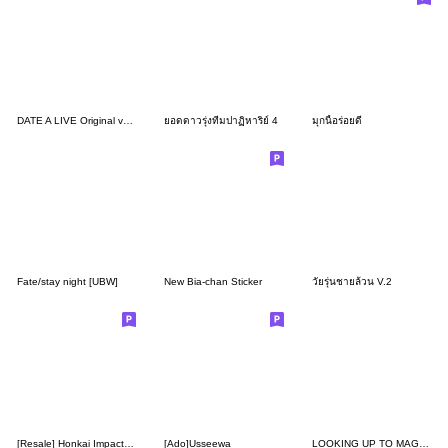
DATE A LIVE Original version
ยอดดาวรุ่งทีมปาฏิหาริย์ 4
มุกนี้อร่อยดี
Fate/stay night [UBW]
New Bia-chan Sticker
วัยรุ่นชายล้วน V.2
[Resale] Honkai Impact 3 Sticker Vol.3
[Ado]Usseewa
LOOKING UP TO MAGICAL GIRLS