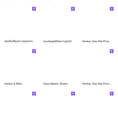
สองนักเรียนสาวจอมป่วน
hoodiegirl(Silver hair)15
Honkai: Star Rail Pom-Pom Gallery Set 08
Ashlyn & Mina
Aqua Marine Sticker
Honkai: Star Rail Pom-Pom Gallery Set 02