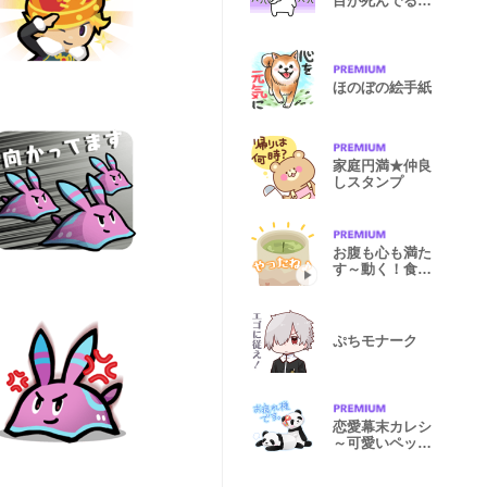
目が死んでる…
ほのぼの絵手紙
家庭円満★仲良
しスタンプ
お腹も心も満た
す～動く！食べ
物スタンプ
ぷちモナーク
恋愛幕末カレシ
～可愛いペット
編～