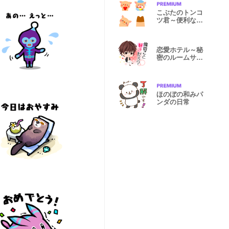
こぶたのトンコ
ツ君～便利な絵
文字
恋愛ホテル～秘
密のルームサー
ビス
ほのぼの和みパ
ンダの日常