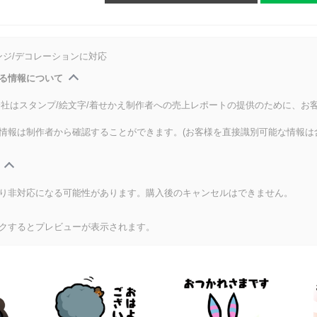
ンジ/デコレーションに対応
る情報について
式会社はスタンプ/絵文字/着せかえ制作者への売上レポートの提供のために、お
情報は制作者から確認することができます。(お客様を直接識別可能な情報は
り非対応になる可能性があります。購入後のキャンセルはできません。
クするとプレビューが表示されます。