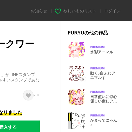
お知らせ
|
欲しいものリスト
|
ログイン
FURYUの他の作品
ワークワー
水彩アニマル
動く♪白ふわア
」がLINEスタンプ
ニマルず
やすいスタンプであな
201
日常使いに◎心
優しい癒しアニ
マル
になりました
かまってにゃん
♪
購入する