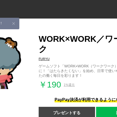
！
WORK×WORK／
ク
FURYU
ゲームソフト「WORK×WORK（ワークワーク）
に！「はたらきたくない」を始め、日常で使い
たの働く毎日を彩ります！
￥190
1%還元
PayPay決済が利用できるよう
プレゼントする