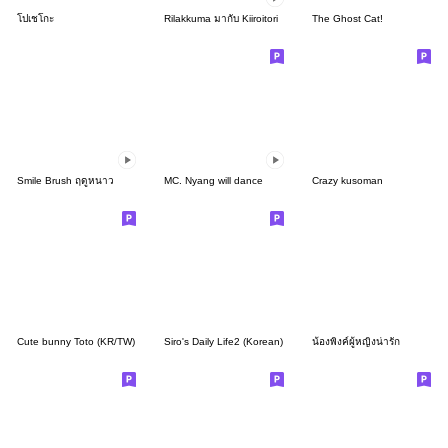
โปเชโกะ
Rilakkuma มากับ Kiiroitori
The Ghost Cat!
Smile Brush ฤดูหนาว
MC. Nyang will dance
Crazy kusoman
Cute bunny Toto (KR/TW)
Siro's Daily Life2 (Korean)
น้องพิงค์ผู้หญิงน่ารัก