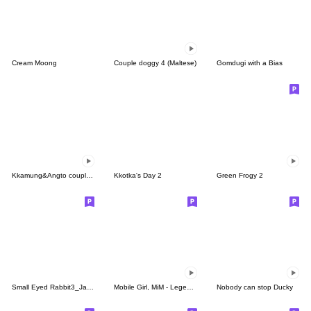
Cream Moong
Couple doggy 4 (Maltese)
Gomdugi with a Bias
Kkamung&Angto couple10(Kkamung ver.)
Kkotka's Day 2
Green Frogy 2
Small Eyed Rabbit3_Japanykorean
Mobile Girl, MiM - Legend - v1
Nobody can stop Ducky