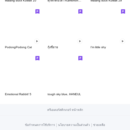
Malang duck Kuwak 10
ดุ๊กดิ๊กดิ้นได้☆Kamonohashikamo
Malang duck Kuwak 29
PodongPodong Cat
กุ้งขี้อาย
I'm little shy
Emotional Rabbit! 5
tough sky blue, HANEUL
ครีเอเตอร์สติกเกอร์ หน้าหลัก
|
|
ข้อกำหนดการใช้บริการ
นโยบายความเป็นส่วนตัว
ช่วยเหลือ