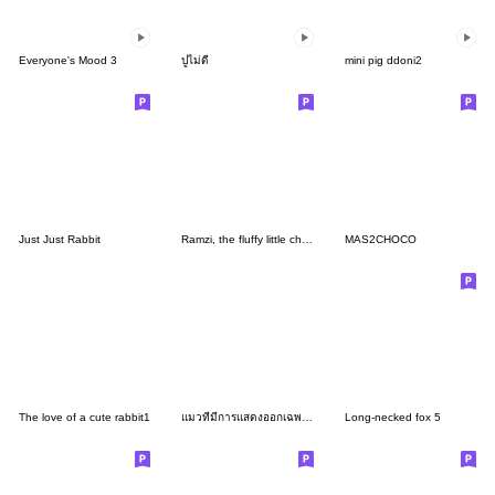
Everyone's Mood 3
ปูไม่ดี
mini pig ddoni2
Just Just Rabbit
Ramzi, the fluffy little chipmunk
MAS2CHOCO
The love of a cute rabbit1
แมวที่มีการแสดงออกเฉพาะตัว
Long-necked fox 5