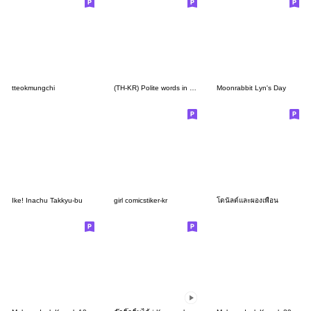
tteokmungchi
(TH-KR) Polite words in Daily life (W)
Moonrabbit Lyn's Day
Ike! Inachu Takkyu-bu
girl comicstiker-kr
โดนัลด์และผองเพื่อน