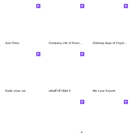
Just Chico
Company Life of Koongya Restaurantz (JP)
Ordinary days of Coyote 2
Garlic nose cat
แพนด้าตัวน้อย 5
We Love Kuromi