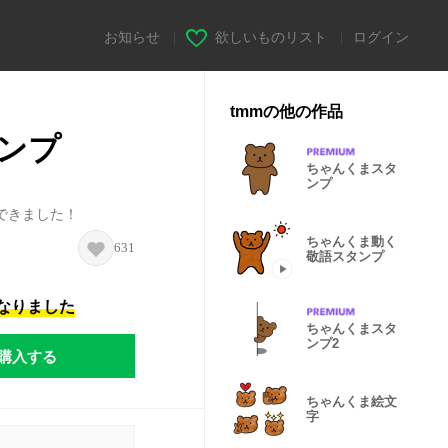
お知らせ
|
欲しいものリスト
|
ログイン
tmmの他の作品
ンプ
ちゃんくまスタ
ンプ
できました！
ちゃんくま動く
631
敬語スタンプ
になりました
ちゃんくまスタ
ンプ2
購入する
ちゃんくま絵文
字