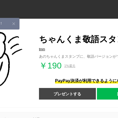
！
ちゃんくま敬語スタ
tmm
あのちゃんくまスタンプに、敬語バージョンが
￥190
1%還元
PayPay決済が利用できるよう
プレゼントする