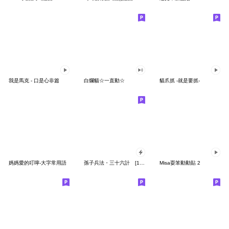
我是馬克 - 口是心非篇
白爛貓☆一直動☆
貓爪抓 -就是要抓-
媽媽愛的叮嚀-大字常用語
孫子兵法・三十六計 [1-18]
Misa耍笨動動貼 2