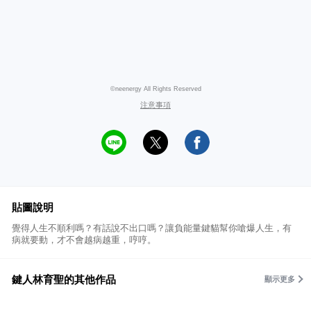
©neenergy All Rights Reserved
注意事項
貼圖說明
覺得人生不順利嗎？有話說不出口嗎？讓負能量鍵貓幫你嗆爆人生，有
病就要動，才不會越病越重，哼哼。
鍵人林育聖的其他作品
顯示更多