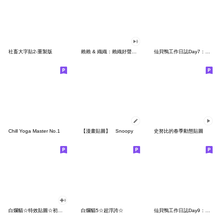
社畜大字貼2-重製版
賴賴 & 織織：賴織好聲音！
仙貝鴨工作日誌Day7：在職場舞林的武術高手
Chill Yoga Master No.1
【漫畫貼圖】 Snoopy
史努比的春季動態貼圖
白爛貓☆特效貼圖☆初登場
白爛貓5☆超浮誇☆
仙貝鴨工作日誌Day9：所以你到底想怎樣啊？