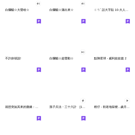
白爛貓☆大聲啥☆
白爛貓☆滿出來☆
ㄍㄢˋ 話大字貼 10-大人の煩惱
不許妳胡說!
白爛貓☆超聲動☆
點陣星球 - 威利娃娃篇 2
就想突如其來的撒嬌：仙貝鴨工作日誌Day17
孫子兵法・三十六計 [19-36]
柑仔 - 初老地獄梗...歲月是把殺豬刀