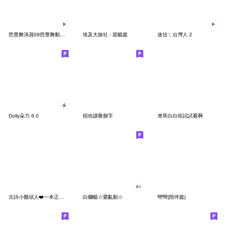
芭蕾舞演員09芭蕾舞動漫中文（繁体）台湾语
埃及大旅社 - 屁貓篇
迷信ㄟ台灣人 2
Dolly朵力 6.0
招你讀冊捌字
潦草白白你試試看啊
古詩小饅頭人❤️一本正經胡說八道
白爛貓☆愛亂動☆
彎彎(陪伴篇)