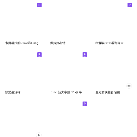
卡娜赫拉的Piske和Usagi 首次航海
保持好心情
白爛貓38☆看到鬼☆
快樂生活禪
ㄍㄢˋ 話大字貼 11-月半子特輯
金光群俠聲音貼圖