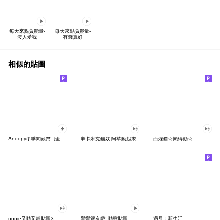
每天來點負能量-
每天來點負能量-
沒人愛我
有錢真好
相似的貼圖
Snoopy冬季問候篇（全螢幕貼圖）
辛卡米克貓奴-阿草動起來
白爛貓☆懶得動☆
nonie又動又叫貼圖3
彎彎很有戲! 動態貼圖
遇見；新生活