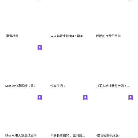
-諧音梗圖-
人人都愛小動物3：增加鼠性
酷酷的台灣日常啦
Miss A:分享即時位置2
快樂生活-3
打工人精神狀態十四：抽象
Miss A:聊天室超炫文字
早安長輩圖06。認同請分享
-諧音梗圖手繪版-