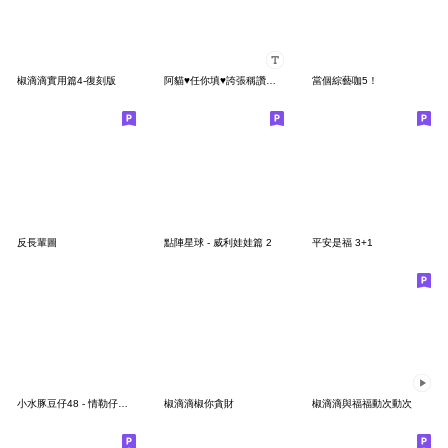
椒滴滴實用篇4-復刻版
阿貓♥任你填♥誇張稱讚系列
當個綜藝咖5！
反長輩圖
點陣星球 - 威利娃娃篇 2
平安是福 3+1
小水豚豆仔48 - 情勒仔注意ㄏㄚˋ！
椒滴滴椒你貪財
椒滴滴與福福動次動次