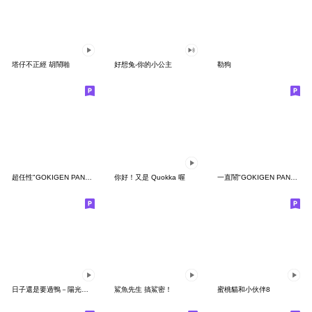
塔仔不正經 胡鬧啪
好想兔-你的小公主
勒狗
超任性"GOKIGEN PANDA" 台灣版
你好！又是 Quokka 喔
一直鬧"GOKIGEN PANDA" 台灣版
日子還是要過鴨－陽光開朗每一天鴨
鯊魚先生 搞鯊密！
蜜桃貓和小伙伴8