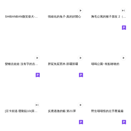
SHIBANBAN微笑柴犬-廢柴寶寶日常
情緒化的兔子-真的好開心
胸毛公寓的猴子朋友 2（有聲動態）
變種吉娃娃 沒有字的吉娃娃
胖鯊魚鯊西米-胚囉胚囉
喵嗚公園−有點嗆嗆的
[豆卡頻道-聲動貼10(茶寶丸日常篇)
反應過激的貓 第21彈
野生喵喵怪的左手壓扁扁