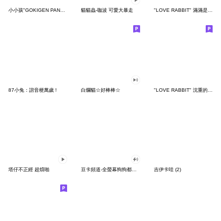
小小孩"GOKIGEN PANDA" 台灣版
貓貓蟲-咖波 可愛大暴走
"LOVE RABBIT" 滿滿是愛 台灣版
87小兔：諧音梗萬歲 !
白爛貓☆好棒棒☆
"LOVE RABBIT" 沈重的愛 台灣版
塔仔不正經 超煩啪
豆卡頻道-全螢幕狗狗都沒你上班累
吉伊卡哇 (2)