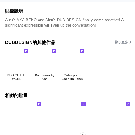
貼圖說明
Aizu's AKA BEKO and Aizu's DUB DESIGN finally come together! A
significant expression will liven up the conversation!
DUBDESIGN的其他作品
顯示更多
BUG OF THE
Dog drawn by
Gets up and
WORD
Koa
Goes up Family
相似的貼圖