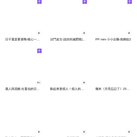
日子還是要過鴨-呱心一下鴨
法鬥皮古-說好的減肥呢(第15彈)
PP mini 小小企鵝-裝飾貼2
鹿人與泥鰍-社畜伯的日常有聲貼圖
動起來更煩人！煩人的貓咪3
幾米《月亮忘記了》25周年 x 晴天P莉