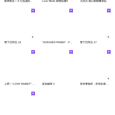
動來動去！不可思議的寶可夢貼圖
Love Mode 動態貼圖5
大頭兒 開心動動蠟筆貼
雙下巴阿北 19
"GOKIGEN PANDA" - Feeling / global
雙下巴阿北 27
上吧！"LOVE RABBIT" 台灣版
鯊魚貓咪 2
怪奇事物所：所長的過度繁殖