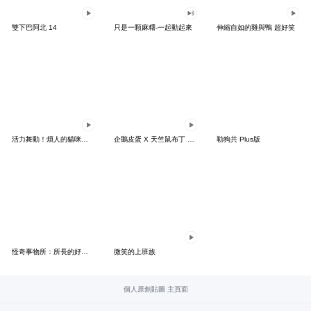
雙下巴阿北 14
只是一顆麻糬-一起動起來
伸縮自如的雞與鴨 超好笑
活力舞動！煩人的貓咪★迷你版 2
企鵝皮蛋 X 天竺鼠布丁 有點厭世
勒狗共 Plus版
怪奇事物所：所長的好日子要來力
微笑的上班族
個人原創貼圖 主頁面