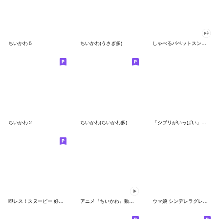
ちいかわ５
ちいかわ(うさぎ多)
しゃべるパペットスンスン（GOOD）
ちいかわ２
ちいかわ(ちいかわ多)
「ジブリがいっぱい」スタンプ
即レス！スヌーピー 好印象な長文スタンプ
アニメ『ちいかわ』動くLINEスタンプ vol.1
ウマ娘 シンデレラグレイ かんたんオグリ