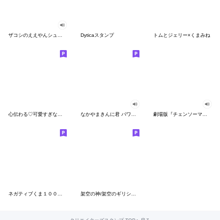
ザコシのええやんシューシュースタンプ
Dyticaスタンプ
トムとジェリー×くまみね
心伝わる♡可愛すぎない大人の長文スタンプ
なかやまきんに君 パワー!!スタンプ
劇場版『チェンソーマン レゼ篇』
ネガティブくま１００％ 憂鬱な一日
架空の神/架空のギリシャ神話