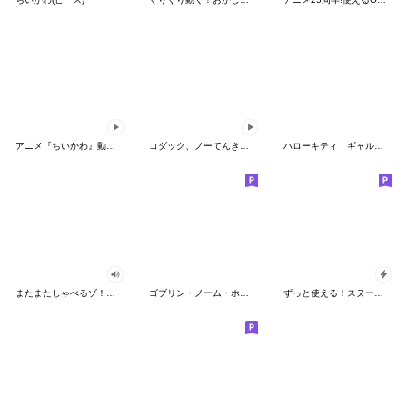
アニメ『ちいかわ』動くLINEスタンプ vol.2
コダック、ノーてんきに悩み中！
ハローキティ ギャルバイブス♡
またまたしゃべるゾ！クレヨンしんちゃん
ゴブリン・ノーム・ホーン
ずっと使える！スヌーピーのグリーティング