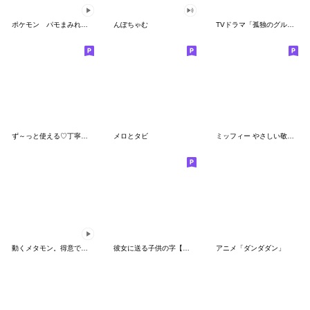
ポケモン パモまみれスタンプ
んぽちゃむ
TVドラマ「孤独のグルメ」
ず～っと使える♡丁寧な敬語お辞儀スタンプ
メロとタビ
ミッフィー やさしい敬語スタンプ
動くメタモン。得意でも苦手でもへんしん！
彼女に送る子供の字【カップル・彼氏】
アニメ「ダンダダン」