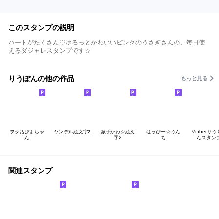
このスタンプの説明
ハートがたくさん♡ゆるっとかわいいピンクのうさぎさんの、毎日使
えるダジャレスタンプです☆
りうぽんの他の作品
もっと見る
ヲタ活ぴよちゃ
ヤンデル絵文字2
派手かわ☆絵文
はっぴー☆うん
Vtuberり
ん
字2
ち
んスタン
関連スタンプ