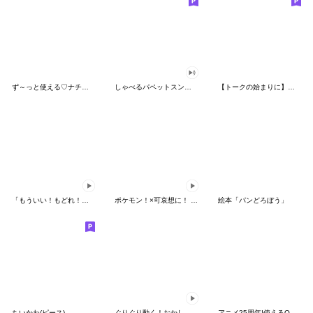
ず～っと使える♡ナチュラルガール
しゃべるパペットスンスン（HAPPY）
【トークの始まりに】ゆるカワ♪スヌーピー
「もういい！もどれ！ピカチュウ！」
ポケモン！×可哀想に！ ムチっとスタンプ
絵本「パンどろぼう」
ちいかわ(ピース)
ぐりぐり動く！おかしなポケモンスタンプ
アニメ25周年!使えるONE PIECEスタンプ