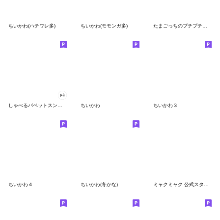
ちいかわ(ハチワレ多)
ちいかわ(モモンガ多)
たまごっちのプチプチおみせっち
しゃべるパペットスンスン
ちいかわ
ちいかわ３
ちいかわ４
ちいかわ(冬かな)
ミャクミャク 公式スタンプ第２弾