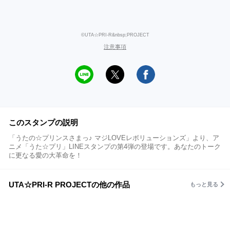
©UTA☆PRI-R&nbsp;PROJECT
注意事項
このスタンプの説明
「うたの☆プリンスさまっ♪ マジLOVEレボリューションズ」より、ア
ニメ「うた☆プリ」LINEスタンプの第4弾の登場です。あなたのトーク
に更なる愛の大革命を！
UTA☆PRI-R PROJECTの他の作品
もっと見る