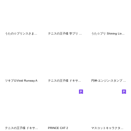
うたの☆プリンスさまっ♪10th
テニスの王子様 学プリ 発売記念Vol.1
うた☆プリ Shining Live Vol.1
ツキプロVivid Runway A
テニスの王子様 ドキサバ 発売記念Vol.2
円神-エンジン-スタンプ vol.1
テニスの王子様 ドキサバ 発売記念Vol.1
PRINCE CAT 2
マスコットキャラクターズ「３匹いっしょ」