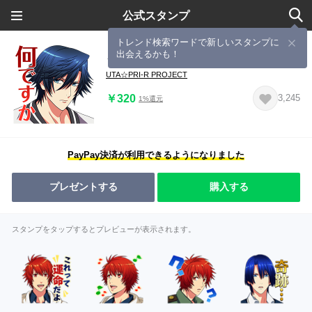
公式スタンプ
トレンド検索ワードで新しいスタンプに
出会えるかも！
うたの☆プリンスさまっ♪ 第4弾
UTA☆PRI-R PROJECT
￥320
3,245
1%還元
PayPay決済が利用できるようになりました
プレゼントする
購入する
スタンプをタップするとプレビューが表示されます。