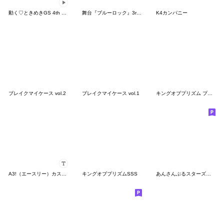
動く♡ときめきGS 4th Heart ミニキャラ
舞台『ブルーロック』3rd STAGE
K4カンパニー
ブレイクマイケース vol.2
ブレイクマイケース vol.1
キングオブプリズム プライドザヒーロー
A3!（エースリー）カスタムスタンプ
キングオブプリズムSSS
あんさんぶるスターズ！ 第3弾