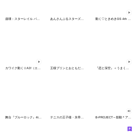
崩壊：スターレイル パムの展示館Vol.28
あんさんぶるスターズ！ 第2弾
動く♡ときめきGS 4th Heart
カワイク動く☆A3!（エースリー）
王様プリンとおともだちスタンプ Vol.1
『恋と深空』＜うまくいく幸せ＞
舞台『ブルーロック』4th STAGE
テニスの王子様・氷帝学園×地獄のミサワ
B-PROJECT～鼓動＊アンビシャス～