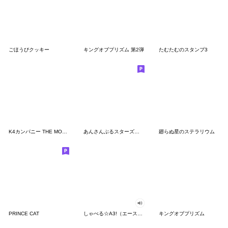
ごほうびクッキー
キングオブプリズム 第2弾
たむたむのスタンプ3
K4カンパニー THE MOVIE 公開記念スタンプ
あんさんぶるスターズ！ 第5弾
廻らぬ星のステラリウム
PRINCE CAT
しゃべる☆A3!（エースリー）
キングオブプリズム