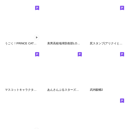
うごく！PRINCE CATスタンプ
美男高校地球防衛部LOVE！LOVE！
尻スタンプ(アリクイとカバ)
マスコットキャラクターズ「おんぷくん」
あんさんぶるスターズ！！ 第3弾
武内駿輔2