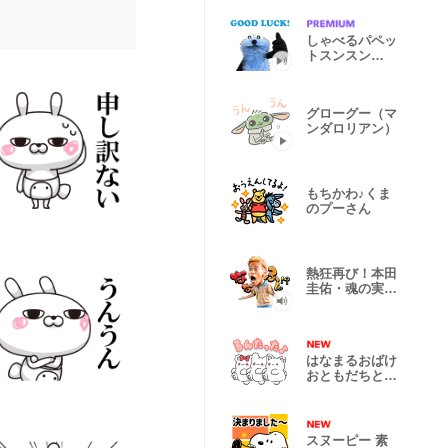
しゃべるパペッ
トスンスン
（GOOD）
グローグー（マ
ンダロリアン）
もちかわ♪くま
のプーさん
熱狂再び！本田
圭佑・魂の実況
解説スタンプ
はなまるおばけ
おともだちとい
っしょ
スヌーピー 素