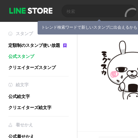
トレンド検索ワードで新しいスタンプに出会えるかも
スタンプ
定額制のスタンプ使い放題
公式スタンプ
クリエイターズスタンプ
絵文字
公式絵文字
クリエイターズ絵文字
着せかえ
公式着せかえ