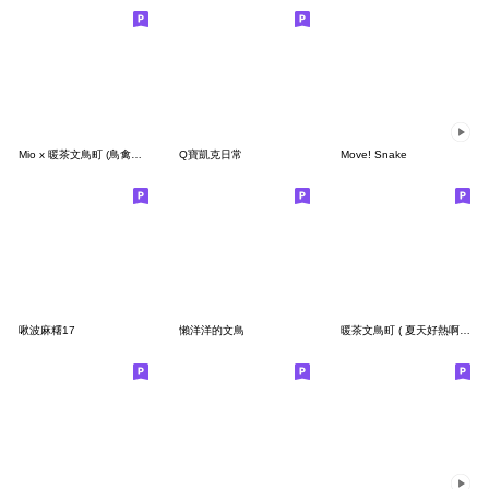
Mio x 暖茶文鳥町 (鳥禽們的諧音世界)
Q寶凱克日常
Move! Snake
啾波麻糬17
懶洋洋的文鳥
暖茶文鳥町 ( 夏天好熱啊啊啊 )