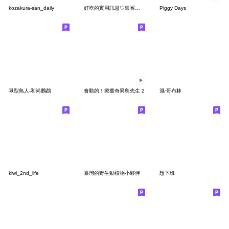
kozakura-san_daily
好吃的實用訊息♡銀喉長尾山雀
Piggy Days
啾型鳥人-和尚鸚鵡
會動的！療癒奇異鳥先生 2
濕·哥布林
kiwi_2nd_life
臺灣的野生動植物小夥伴
想下班