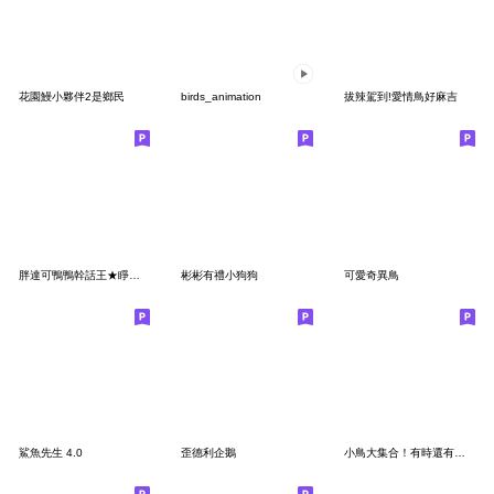
花園鰻小夥伴2是鄉民
birds_animation
拔辣駕到!愛情鳥好麻吉
胖達可鴨鴨幹話王★睜眼說幹話!!
彬彬有禮小狗狗
可愛奇異鳥
鯊魚先生 4.0
歪德利企鵝
小鳥大集合！有時還有小文鳥