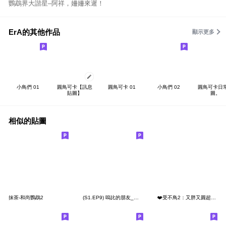
鸚鵡界大諧星–阿祥，姍姍來遲！
ErA的其他作品
顯示更多
小鳥們 01
圓鳥可卡【訊息
圓鳥可卡 01
小鳥們 02
圓鳥可卡日
貼圖】
圖。
相似的貼圖
抹茶-和尚鸚鵡2
(S1.EP9) 嗚比的朋友_雪花寵愛的綠豆
❤️受不鳥2：又胖又圓超可愛❤️