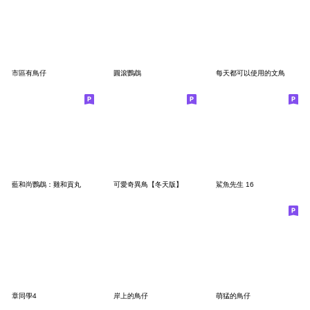
市區有鳥仔
圓滾鸚鵡
每天都可以使用的文鳥
藍和尚鸚鵡：雞和貢丸
可愛奇異鳥【冬天版】
鯊魚先生 16
章同學4
岸上的鳥仔
萌猛的鳥仔