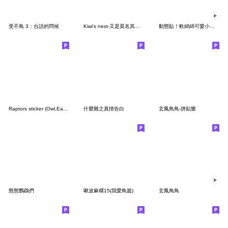
受不鳥 3：台語的問候
Kiwi's nest-又是莫名其妙鳥
動態貼！軟綿綿可愛小雞（療癒篇）
Raptors sticker (Owl,Eagle,Hawk,etc.)
什麼雞之真情告白
玄鳳鳥鳥-拼貼樂
憨憨鸚鵡們
啾波麻糬15(我愛鳥篇)
玄鳳鳥鳥