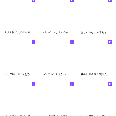
大人女性のための可愛すぎないお花スタンプ
エレガントな大人の女性スタンプ
おしゃれな、おばあちゃん
シニア紳士達 心ばかりのお礼です No85
シンプルに大人かわいい♥日常スタンプ
花の日常会話＊敬語入りで便利！
マダム達の 挨拶 連絡 デカ文字
シニア女性マダム達へ ほんの気持ち
シニアカラフルファッション No2 年末年始