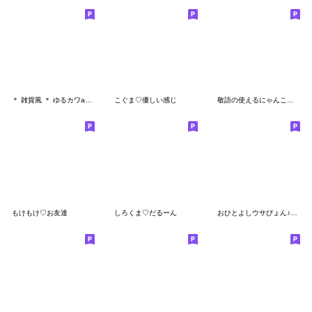
＊ 雑貨風 ＊ ゆるカワanimalのメッセージ3
こぐま♡優しい感じ
敬語の使えるにゃんこ【冬を楽しむ用】
もけもけ♡お友達
しろくま♡だるーん
おひとよしウサぴょん♪気持ち伝える