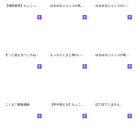
【感情表現】ちょこっと敬語のゆるパンダ
ゆるゆるニャンコの気づかいメッセージ
ゆるゆるニャンコのいろんな気持ち
ずっと使える＊しろねこサン＊日常スタンプ
もっちりくまと海のいきもの
ゆるゆるニャンコの毎日使えるメッセージ
こぐま♡家族連絡
【年中使える】ちょこっと敬語のゆるパンダ
ぽてぽてくまさん。