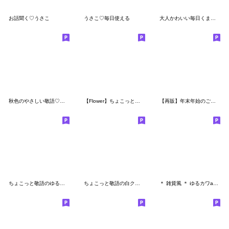
お話聞く♡うさこ
うさこ♡毎日使える
大人かわいい毎日くまさん。
秋色のやさしい敬語♡うさぎさん
【Flower】ちょこっと敬語のゆるパンダ
【再販】年末年始のご挨拶だよ♡うさぎさん
ちょこっと敬語のゆるパンダ with 白クマ
ちょこっと敬語の白クマさん♪
＊ 雑貨風 ＊ ゆるカワanimalのメッセージ4