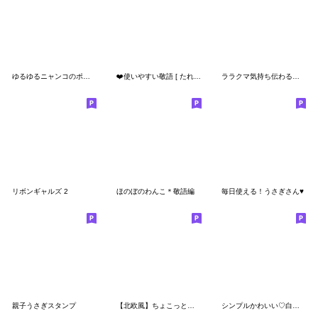
ゆるゆるニャンコのポジティブ言葉
❤️使いやすい敬語 [ たれ耳ワンコ ]
ララクマ気持ち伝わる敬語
リボンギャルズ 2
ほのぼのわんこ＊敬語編
毎日使える！うさぎさん♥
親子うさぎスタンプ
【北欧風】ちょこっと敬語のゆるパンダ
シンプルかわいい♡白くま