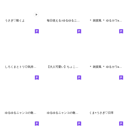
うさぎ♡動くよ
毎日使える♪ゆるゆるニャンコ
＊ 雑貨風 ＊ ゆるカワanimal5（改訂版）
しろくまとトリ◎気持ちを伝えるスタンプ#1
【大人可愛い】ちょこっと敬語のゆるパンダ
＊ 雑貨風 ＊ ゆるカワanimalのメッセージ2
ゆるゆるニャンコの敬語メッセージ3
ゆるゆるニャンコの敬語メッセージ2
くま×うさぎ♡日常