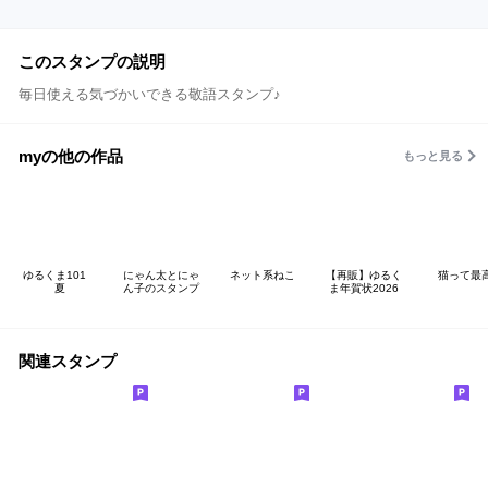
このスタンプの説明
毎日使える気づかいできる敬語スタンプ♪
myの他の作品
もっと見る
ゆるくま101
にゃん太とにゃ
ネット系ねこ
【再販】ゆるく
猫って最
夏
ん子のスタンプ
ま年賀状2026
関連スタンプ