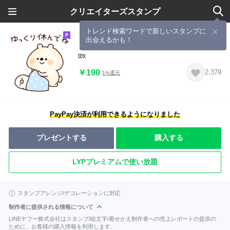
クリエイターズスタンプ
トレンド検索ワードで新しいスタンプに
出会えるかも！
くまのカッフェ ２ 気づかい編
my
￥190
2,379
1%還元
PayPay決済が利用できるようになりました
プレゼントする
購入する
LYPプレミアムで使い放題
スタンプアレンジ/デコレーションに対応
制作者に提供される情報について
LINEヤフー株式会社はスタンプ/絵文字/着せかえ制作者への売上レポートの提供の
ために、お客様の購入情報を利用します。