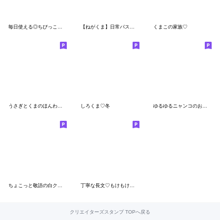
毎日使える◎ちびっこぱんださん #1
【ねがくま】日常パステルカラー
くまこの家族♡
うさぎとくまのほんわか敬語スタンプ
しろくま♡冬
ゆるゆるニャンコのお仕事敬語
ちょこっと敬語の白クマさん♪2
丁寧な長文♡もけもけのお友達
クリエイターズスタンプ TOPへ戻る