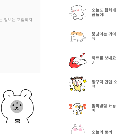
오늘도 힘차게
곰돌이!!
있는 정보는 포함되지
뚱냥이는 귀여
워
하트를 보내요
3
장꾸력 만렙 소
녀
깜찍발랄 뇨뇽
이
오늘의 토끼