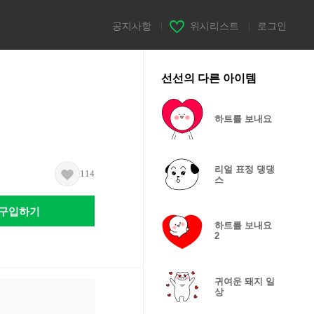
공지사항
|
위시리스트
|
로그인
선선의 다른 아이템
하트를 보내요
리얼 표정 댕댕
114
스
구입하기
하트를 보내요
2
귀여운 돼지 일
상