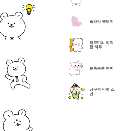
슬라임 댕댕이
히꼬미의 깜찍
한 하루
분홍분홍 햄찌
장꾸력 만렙 소
년