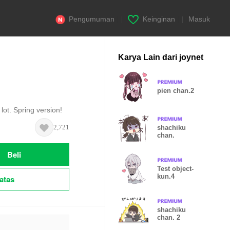
Pengumuman
|
Keinginan
|
Masuk
Karya Lain dari joynet
pien chan.2
 lot. Spring version!
2,721
shachiku
chan.
Beli
Test object-
kun.4
atas
shachiku
chan. 2