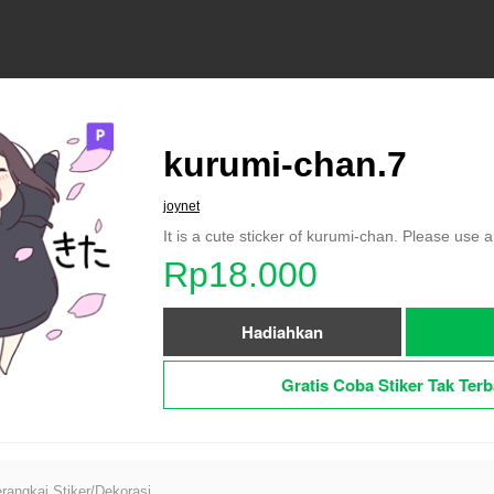
kurumi-chan.7
joynet
It is a cute sticker of kurumi-chan. Please use a
Rp18.000
Hadiahkan
Gratis Coba Stiker Tak Terb
angkai Stiker/Dekorasi