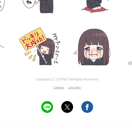
Copyright (C) JOYNET All Rights Reserved.
Catatan
Laporkan