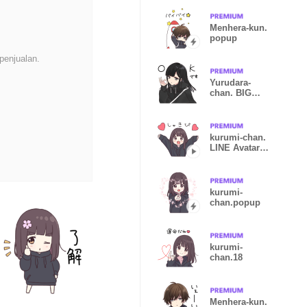
Menhera-kun.
popup
penjualan.
Yurudara-
chan. BIG
Sticker
kurumi-chan.
LINE Avatar
resale
kurumi-
chan.popup
kurumi-
chan.18
Menhera-kun.