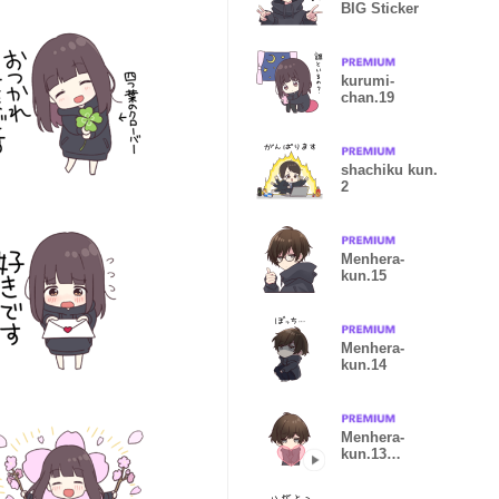
BIG Sticker
kurumi-
chan.19
shachiku kun.
2
Menhera-
kun.15
Menhera-
kun.14
Menhera-
kun.13
animation