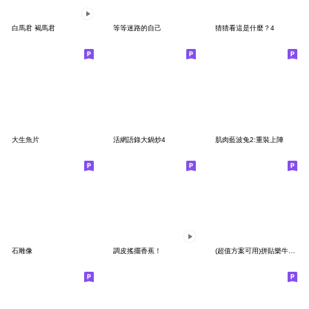
白馬君 褐馬君
等等迷路的自己
猜猜看這是什麼？4
大生魚片
活網語錄大鍋炒4
肌肉藍波兔2:重裝上陣
石雕像
調皮搖擺香蕉！
(超值方案可用)拼貼樂牛排店