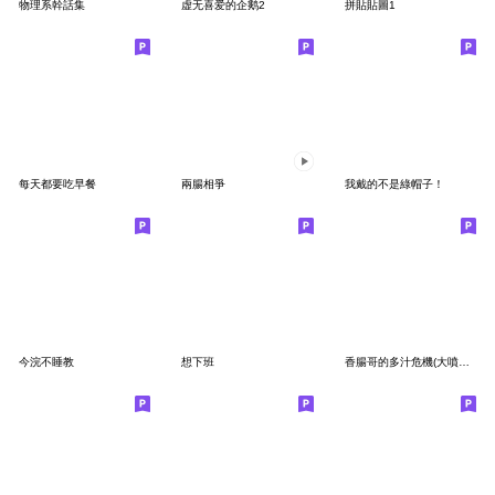
物理系幹話集
虚无喜爱的企鹅2
拼貼貼圖1
每天都要吃早餐
兩腸相爭
我戴的不是綠帽子！
今浣不睡教
想下班
香腸哥的多汁危機(大噴發）