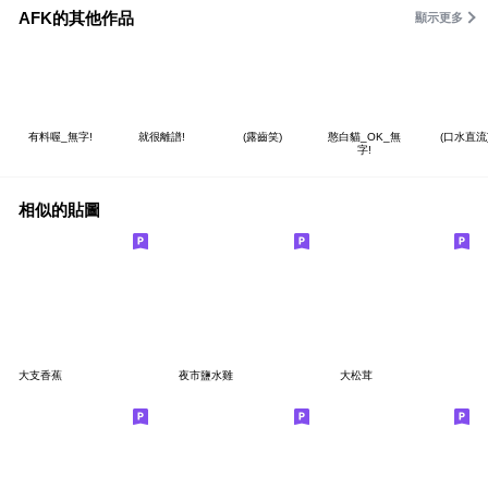
AFK的其他作品
顯示更多
有料喔_無字!
就很離譜!
(露齒笑)
憨白貓_OK_無
(口水直流
字!
相似的貼圖
大支香蕉
夜市鹽水雞
大松茸