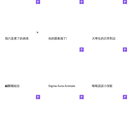
我只是累了的表情
你的螢幕濕了!
大學生的日常對話
鹹酥雞組合
Sigma Aura Animals
唯唯諾諾小深藍