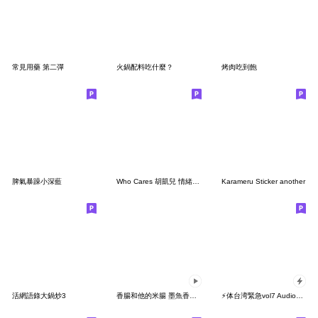
常見用藥 第二彈
火鍋配料吃什麼？
烤肉吃到飽
脾氣暴躁小深藍
Who Cares 胡凱兒 情緒搖滾貼圖 Vol.1
Karameru Sticker another
活網語錄大鍋炒3
香腸和他的米腸 墨魚香腸 CCR版本
⚡体台湾緊急vol7 AudioVisual我们在台湾