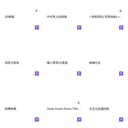
3D香腸
中年男人的煩惱
✨突然彈出[ 背景特效] vol.01
我是大藍蕉
懶人專用-社畜篇
綠腰仕女
蛤蜊收藏
Jump Scare Ghost THAI WORDS
文言文必備語錄