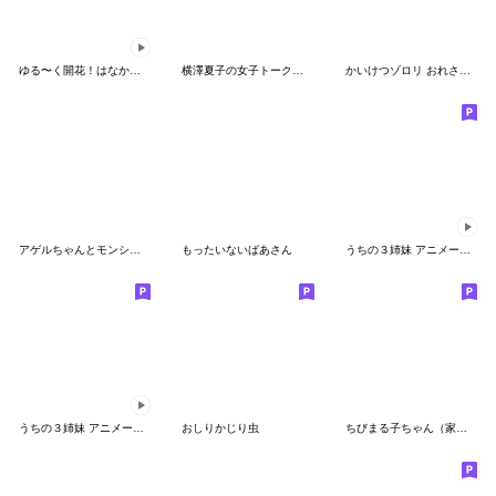
ゆる〜く開花！はなかっぱ（ドット絵）
横澤夏子の女子トークスタンプ Vol.1
かいけつゾロリ おれさまスタンプ
アゲルちゃんとモンシロー★はなかっぱ再販
もったいないばあさん
うちの３姉妹 アニメーションスタンプ
うちの３姉妹 アニメーションスタンプ２
おしりかじり虫
ちびまる子ちゃん（家族編）