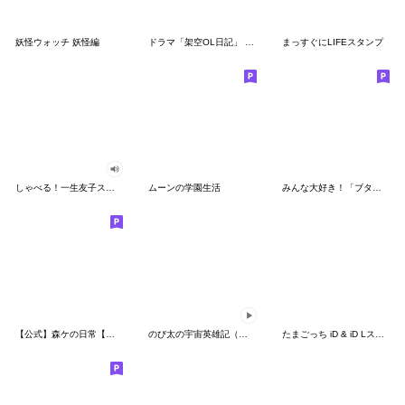
妖怪ウォッチ 妖怪編
ドラマ「架空OL日記」 Vol.2
まっすぐにLIFEスタンプ
しゃべる！一生友子スタンプ
ムーンの学園生活
みんな大好き！「ブタメン」
【公式】森ケの日常【カチ2】
のび太の宇宙英雄記（スペースヒーローズ）
たまごっち iD & iD Lスタンプ