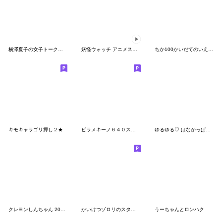
横澤夏子の女子トークスタンプ Vol.2
妖怪ウォッチ アニメスタンプ
ちか100かいだてのいえスタンプ
キモキャラゴリ押し２★
ピラメキーノ６４０スタンプ
ゆるゆる♡ はなかっぱと仲間たち
クレヨンしんちゃん 2013映画編
かいけつゾロリのスタンプ大さくせん
うーちゃんとロンハク