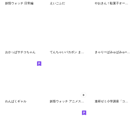
妖怪ウォッチ 日常編
えいごふだ
やおきん！駄菓子オールスターズ
おかっぱサチコちゃん
てんちゃいバカボン まにあっく！
きゃりーぱみゅぱみゅ×クレヨンしんちゃん
わんぱくギャル
妖怪ウォッチ アニメスタンプ2
進研ゼミ小学講座「コラショ」