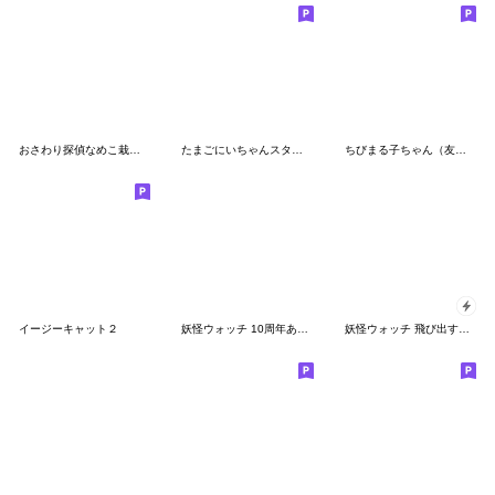
おさわり探偵なめこ栽培キット 春の訪れ
たまごにいちゃんスタンプ
ちびまる子ちゃん（友達編）
イージーキャット２
妖怪ウォッチ 10周年ありがとうスタンプ
妖怪ウォッチ 飛び出す！ポップアップ