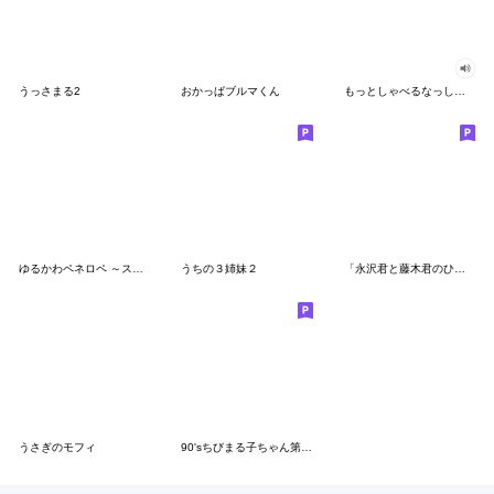
うっさまる2
おかっぱブルマくん
もっとしゃべるなっしー♪ふな日和スタンプ
ゆるかわペネロペ ～スポーツ編～
うちの３姉妹２
「永沢君と藤木君のひねくれた友情」の巻
うさぎのモフィ
90'sちびまる子ちゃん第1期スタンプ