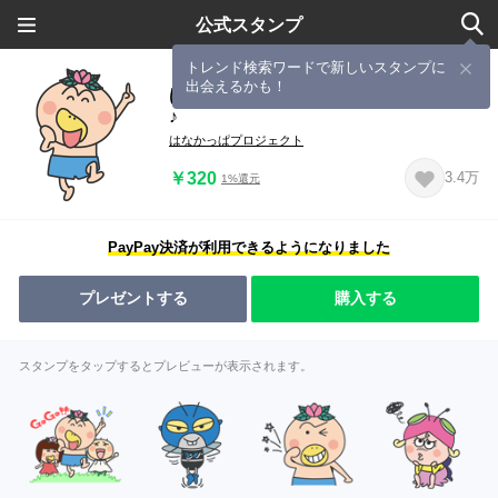
公式スタンプ
トレンド検索ワードで新しいスタンプに
出会えるかも！
はなかっぱ★花さけ！！！パッカ～ん
♪
はなかっぱプロジェクト
￥320
3.4万
1%還元
PayPay決済が利用できるようになりました
プレゼントする
購入する
スタンプをタップするとプレビューが表示されます。