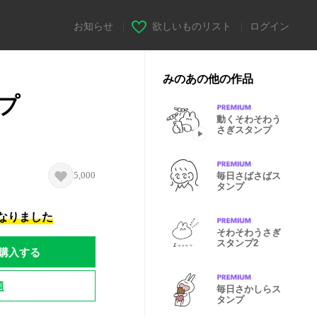
お知らせ
|
欲しいものリスト
|
ログイン
みのあの他の作品
プ
動くそわそわう
さぎスタンプ
5,000
毎日さばさばス
タンプ
になりました
そわそわうさぎ
スタンプ2
購入する
題
毎日さかしらス
タンプ