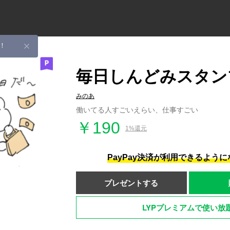
！
毎日しんどみスタン
みのあ
働いてる人すごいえらい、仕事すごい
￥190
1%還元
PayPay決済が利用できるよう
プレゼントする
LYPプレミアムで使い放