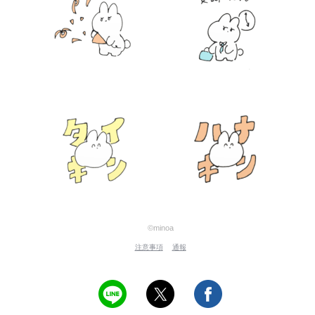
©minoa
注意事項
通報