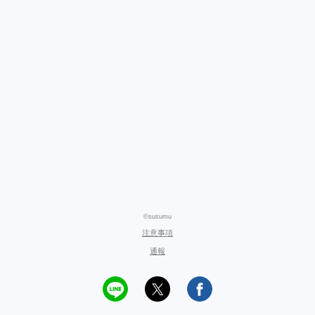
©susumu
注意事項
通報