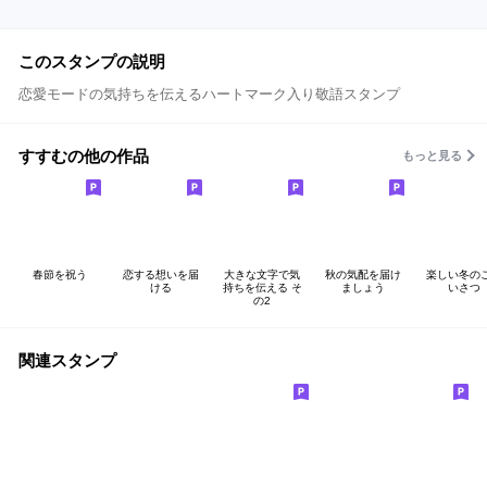
このスタンプの説明
恋愛モードの気持ちを伝えるハートマーク入り敬語スタンプ
すすむの他の作品
もっと見る
春節を祝う
恋する想いを届
大きな文字で気
秋の気配を届け
楽しい冬の
ける
持ちを伝える そ
ましょう
いさつ
の2
関連スタンプ