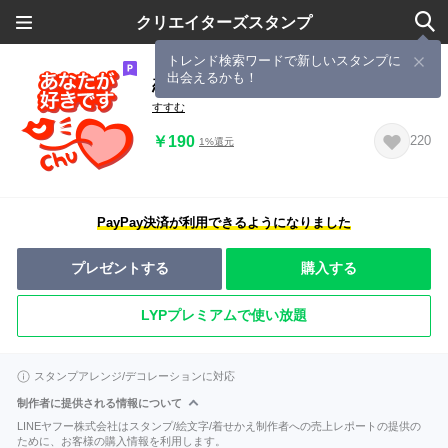
クリエイターズスタンプ
トレンド検索ワードで新しいスタンプに
出会えるかも！
恋愛モードの敬語スタンプ
すすむ
￥190
220
1%還元
PayPay決済が利用できるようになりました
プレゼントする
購入する
LYPプレミアムで使い放題
スタンプアレンジ/デコレーションに対応
制作者に提供される情報について
LINEヤフー株式会社はスタンプ/絵文字/着せかえ制作者への売上レポートの提供の
ために、お客様の購入情報を利用します。