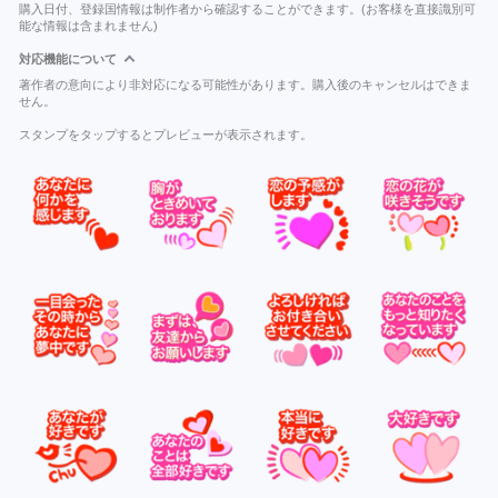
購入日付、登録国情報は制作者から確認することができます。(お客様を直接識別可
能な情報は含まれません)
対応機能について
著作者の意向により非対応になる可能性があります。購入後のキャンセルはできま
せん。
スタンプをタップするとプレビューが表示されます。