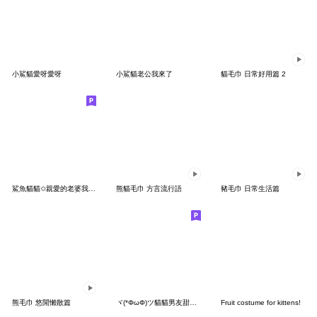
小鯊貓愛呀愛呀
小鯊貓老公我來了
貓毛巾 日常好用篇 2
鯊魚貓貓✩親愛的老婆我愛你
熊貓毛巾 方言流行語
豬毛巾 日常生活篇
熊毛巾 悠閒懶散篇
ヾ(*ΦωΦ)ツ貓貓男友甜蜜蜜
Fruit costume for kittens!