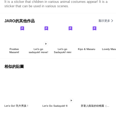
It is a sticker that children in various animal costumes appear! It is a
sticker that can be used in various scenes.
JARO的其他作品
顯示更多
Positive
Let's go
Let's go
Kiyo & Masaru
Lovely Mas
Masami!
sadayuki! move!
Sadayuki! mini
相似的貼圖
Let’s Go! 乳牛男孩！
Let's Go Sadayuki! 6
穿著人偶裝的幼稚園（蔬菜班）