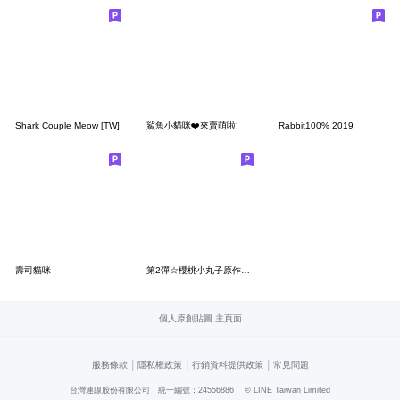
Shark Couple Meow [TW]
鯊魚小貓咪❤️來賣萌啦!
Rabbit100% 2019
壽司貓咪
第2彈☆櫻桃小丸子原作漫畫風貼圖
個人原創貼圖 主頁面
|
|
|
服務條款
隱私權政策
行銷資料提供政策
常見問題
台灣連線股份有限公司 統一編號：24556886
© LINE Taiwan Limited