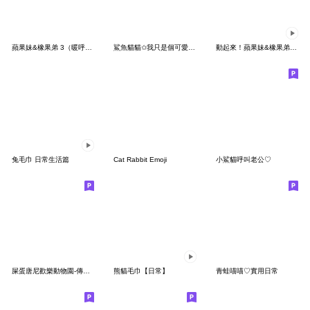
蘋果妹&橡果弟 3（暖呼呼編）
鯊魚貓貓✩我只是個可愛的寶包
動起來！蘋果妹&橡果弟 ２
兔毛巾 日常生活篇
Cat Rabbit Emoji
小鯊貓呼叫老公♡
屎蛋唐尼歡樂動物園-傳心意特輯
熊貓毛巾【日常】
青蛙喵喵♡實用日常