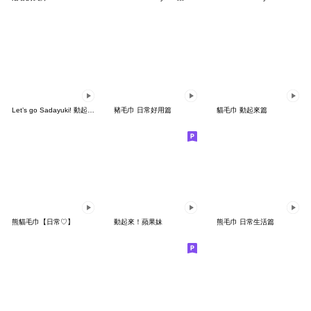
Let’s go Sadayuki! 動起來 2
豬毛巾 日常好用篇
貓毛巾 動起來篇
熊貓毛巾【日常♡】
動起來！蘋果妹
熊毛巾 日常生活篇