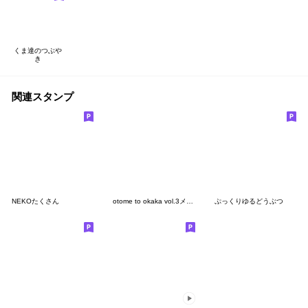
くま達のつぶや
き
関連スタンプ
NEKOたくさん
otome to okaka vol.3メッセージ入り
ぷっくりゆるどうぶつ