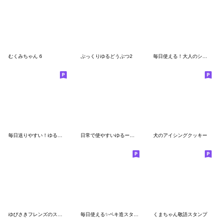
むくみちゃん 6
ぷっくりゆるどうぶつ2
毎日使える！大人のシンプル刺繍スタンプ
毎日送りやすい！ゆるくやさしいものたち
日常で使やすいゆるーいスタンプ。
犬のアイシングクッキー
ゆびさきフレンズのスタンプ１１(オタク)
毎日使える✨ペキ造スタンプ
くまちゃん敬語スタンプ