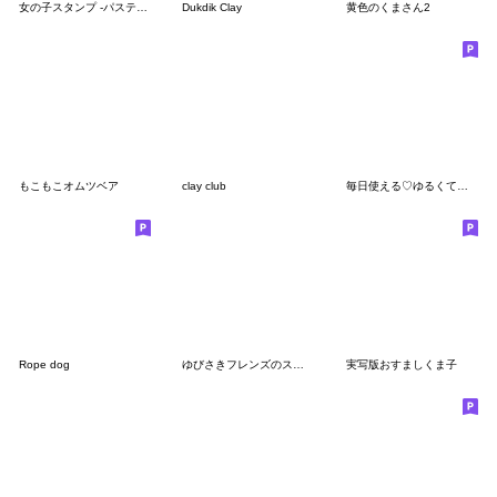
女の子スタンプ -パステルカラーの誘惑-
Dukdik Clay
黄色のくまさん2
もこもこオムツベア
clay club
毎日使える♡ゆるくてかわいい仲間たち
Rope dog
ゆびさきフレンズのスタンプ１４
実写版おすましくま子