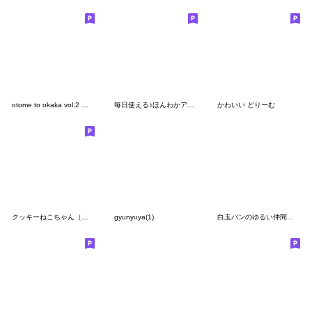
otome to okaka vol.2 メッセージ入り
毎日使える♪ほんわかアニマル
かわいい どりーむ
クッキーねこちゃん（丁寧）
gyunyuya(1)
白玉パンのゆるい仲間たち