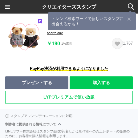
クリエイターズスタンプ
トレンド検索ワードで新しいスタンプに
出会えるかも！
くまくん達の日常
bearth day
￥190
1,767
1%還元
PayPay決済が利用できるようになりました
プレゼントする
購入する
LYPプレミアムで使い放題
スタンプアレンジ/デコレーションに対応
制作者に提供される情報について
LINEヤフー株式会社はスタンプ/絵文字/着せかえ制作者への売上レポートの提供の
ために、お客様の購入情報を利用します。