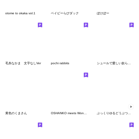
otome to okaka vol.1
ベイビーらびダック
ぼけぼー
毛糸なかま 文字なしVer
pochi rabbits
シュールで愛しい奴ら！冬！
黄色のくまさん
OSHANKO meets Wonderful friends
ぷっくりゆるどうぶつ 動くスタンプ1