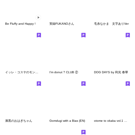
Be Fluffy and Happy !
実録FUKANOさん
毛糸なかま 文字ありVer
イッレ・コスヤのモンスタースタンプ
I'm donut ? CLUB ②
DOG DAYS by 利光 春華
漆黒のおはぎちゃん
Gomdugi with a Bias (EN)
otome to okaka vol.1 メッセージ入り