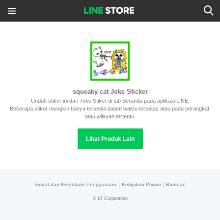
squeaky cat Joke Sticker
Unduh stiker ini dari Toko Stiker di tab Beranda pada aplikasi LINE.
Beberapa stiker mungkin hanya tersedia dalam waktu terbatas atau pada perangkat 
atau wilayah tertentu.
Lihat Produk Lain
|
|
Syarat dan Ketentuan Penggunaan
Kebijakan Privasi
Bantuan
©
LY Corporation