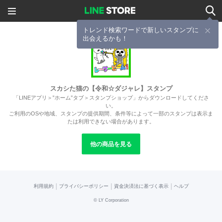
トレンド検索ワードで新しいスタンプに
出会えるかも！
スカシた猫の【令和☆ダジャレ】スタンプ
「LINEアプリ＞”ホーム”タブ＞スタンプショップ」からダウンロードしてくださ
い。
ご利用のOSや地域、スタンプの提供期間、条件等によって一部のスタンプは表示ま
たは利用できない場合があります。
他の商品を見る
|
|
|
利用規約
プライバシーポリシー
資金決済法に基づく表示
ヘルプ
©
LY Corporation