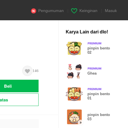
Pengumuman
|
Keinginan
|
Masuk
Karya Lain dari dlo!
pinpin bento
02
146
Ghea
Beli
pinpin bento
01
atas
pinpin bento
03