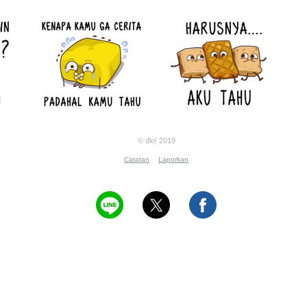
© dlo! 2019
Catatan
Laporkan