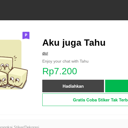
Aku juga Tahu
dlo!
Enjoy your chat with Tahu
Rp7.200
Hadiahkan
Gratis Coba Stiker Tak Terb
angkai Stiker/Dekorasi