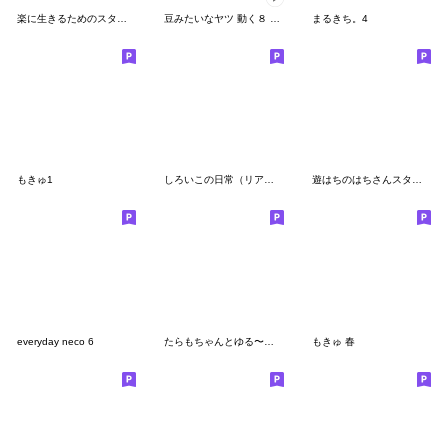
楽に生きるためのスタンプ
豆みたいなヤツ 動く８ ちょっと毒舌
まるきち。4
もきゅ1
しろいこの日常（リアクション編）
遊はちのはちさんスタンプ～マリン～
everyday neco 6
たらもちゃんとゆる〜い日常
もきゅ 春