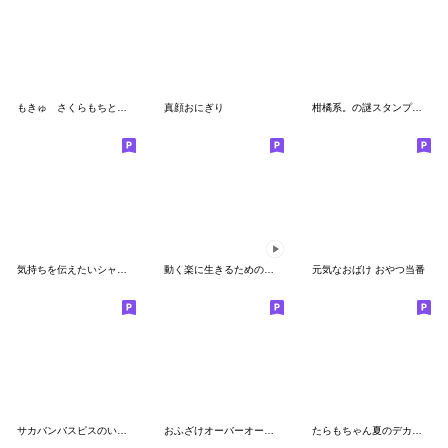
もきゅ さくらもちとキミの日常
真顔おにぎり
柑橘系。の謎スタンプ（2）
気持ちを伝えたいシャリさん
動く楽に生きるためのスタンプ
元気なおばけ おやつ当番
サカバンバスピスのいる生活8
おふざけオーバーオールの子。
たらもちゃん夏のデカ文字スタンプ