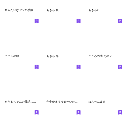
豆みたいなヤツの手紙
もきゅ 夏
もきゅ2
こころの助
もきゅ 冬
こころの助 その２
たらもちゃんの敬語スタンプ
年中使えるゆる〜いたらもちゃん
はんぺんまる