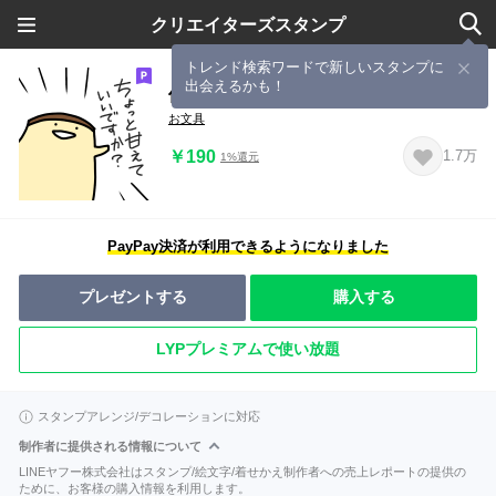
クリエイターズスタンプ
トレンド検索ワードで新しいスタンプに
出会えるかも！
僕、プリン
お文具
￥190
1.7万
1%還元
PayPay決済が利用できるようになりました
プレゼントする
購入する
LYPプレミアムで使い放題
スタンプアレンジ/デコレーションに対応
制作者に提供される情報について
LINEヤフー株式会社はスタンプ/絵文字/着せかえ制作者への売上レポートの提供の
ために、お客様の購入情報を利用します。