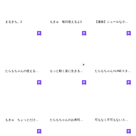
まるきち。2
もきゅ 毎日使えるよ2
【連絡】シュールな小さい奴
たらもちゃんの使えるあいさつ
もっと動く楽に生きるためのスタンプ
たらもちゃん×LINEスタンプの日
もきゅ ちょっとだけぐずりたいキミ
たらもちゃんのお寿司スタンプ
可もなく不可もないスタンプです。ネット