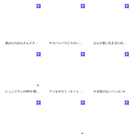
遊はちのはちさんスタンプ～夏休み～
サカバンバスピスのいる生活4
なんか楽に生きるためのスタンプ
にっこりマンのRPG 動くスタンプ
アメをやろう（さくら味）
やる気のないベンゼン4