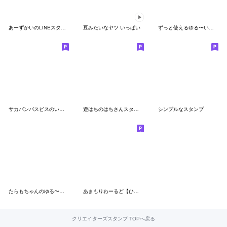
あーずかいのLINEスタンプ第1弾
豆みたいなヤツ いっぱい
ずっと使えるゆる〜いたらもちゃん♪
サカバンバスピスのいる生活7
遊はちのはちさんスタンプ3
シンプルなスタンプ
たらもちゃんのゆる〜い夏
あまもりわーるど【ひよこ】
クリエイターズスタンプ TOPへ戻る