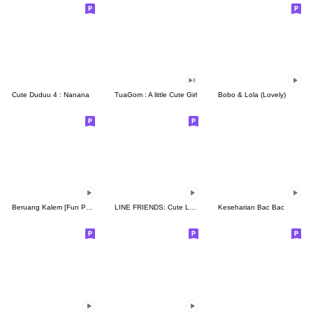
Cute Duduu 4 : Nanana
TuaGom : A little Cute Girl
Bobo & Lola (Lovely)
Beruang Kalem [Fun Pack]
LINE FRIENDS: Cute Loving Expressions
Keseharian Bac Bac