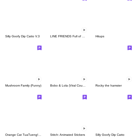
Silly Goofy Dip Catto V.3
LINE FRIENDS Full of Love
Hitups
Mushroom Family (Funny)
Bobo & Lola (Viral Couple)
Rocky the hamster
Orange Cat TuaTueng! (ENG)
Stitch: Animated Stickers
Silly Goofy Dip Catto