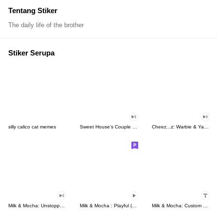
Tentang Stiker
The daily life of the brother
Stiker Serupa
silly calico cat memes
Sweet House's Couple in Love
Cheez...z: Warbie & Yama 3
Milk & Mocha: Unstoppable Lovers
Milk & Mocha : Playful (Animated)
Milk & Mocha: Custom Stickers