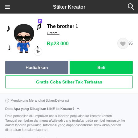
Stiker Kreator
The brother 1
Greem-I
Rp23.000
95
Hadiahkan
Beli
Gratis Coba Stiker Tak Terbatas
Mendukung Merangkai Stiker/Dekorasi
Data Apa yang Dibagikan LINE ke Kreator?
Data pembelian dikumpulkan untuk laporan penjualan ke kreator konten.
Tanggal pembelian dan negara/wilayah yang terdaftar pada pembeli termasuk ke
dalam laporan penjualan. Informasi yang dapat diidentifikasi tidak akan pernah
disertakan ke dalam laporan.