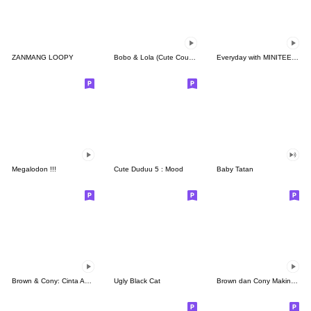
ZANMANG LOOPY
Bobo & Lola (Cute Couple)
Everyday with MINITEEN by SEVENTEEN
Megalodon !!!
Cute Duduu 5 : Mood
Baby Tatan
Brown & Cony: Cinta Abadi
Ugly Black Cat
Brown dan Cony Makin Mesra