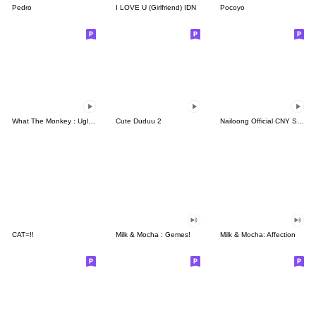
Pedro
I LOVE U (Girlfriend) IDN
Pocoyo
What The Monkey : Ugly Face
Cute Duduu 2
Nailoong Official CNY Sticker
CAT=!!
Milk & Mocha : Gemes!
Milk & Mocha: Affection