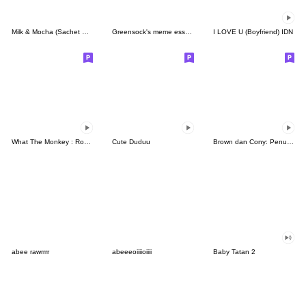
Milk & Mocha (Sachet Sticker)
Greensock's meme essentials
I LOVE U (Boyfriend) IDN
What The Monkey : Rock It!
Cute Duduu
Brown dan Cony: Penuh Kasih
abee rawrrrr
abeeeoiiiioiiii
Baby Tatan 2