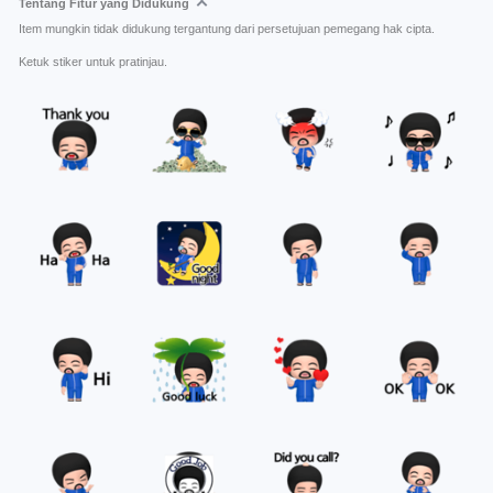
Tentang Fitur yang Didukung
Item mungkin tidak didukung tergantung dari persetujuan pemegang hak cipta.
Ketuk stiker untuk pratinjau.