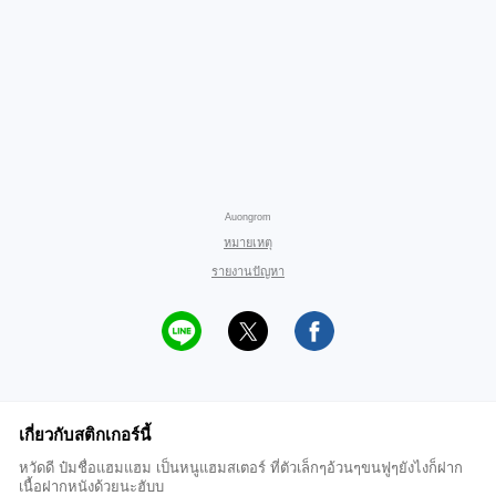
Auongrom
หมายเหตุ
รายงานปัญหา
เกี่ยวกับสติกเกอร์นี้
หวัดดี ป๋มชื่อแฮมแฮม เป็นหนูแฮมสเตอร์ ที่ตัวเล็กๆอ้วนๆขนฟูๆยังไงก็ฝาก
เนื้อฝากหนังด้วยนะฮับบ