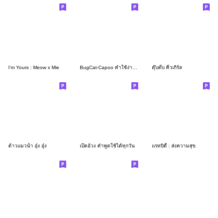
I'm Yours : Meow x Mie
BugCat-Capoo คำใช้ง่าย (เวอร์ชั่นไทย)
ตุ๊บตั๊บ คิ้วเกิร์ล
ต้าวแมวน้ำ อุ๋ง อุ๋ง
เป็ดอ้วง คำพูดใช้ได้ทุกวัน
แรทบิตี้ : ส่งความสุข