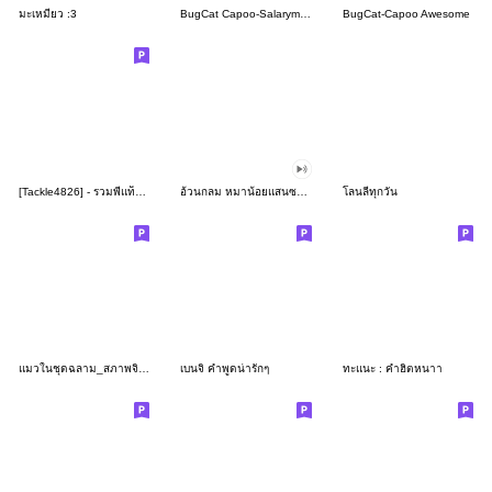
มะเหมียว :3
BugCat Capoo-Salaryman
BugCat-Capoo Awesome
[Tackle4826] - รวมพี่แท็คเพี้ยนๆ
อ้วนกลม หมาน้อยแสนซน 2
โลนลี่ทุกวัน
แมวในชุดฉลาม_สภาพจิตผิดปกติ
เบนจิ คำพูดน่ารักๆ
ทะแนะ : คำฮิตหนาา