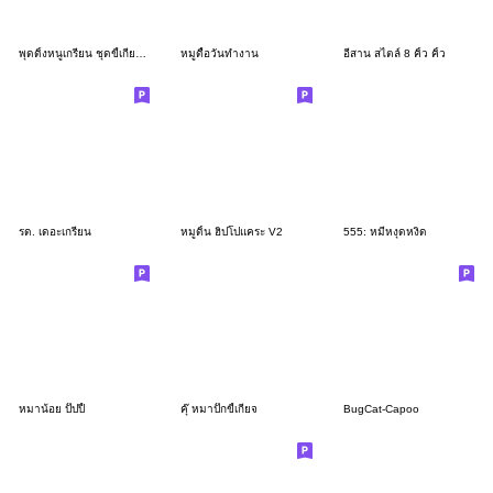
พุดดิ้งหนูเกรียน ชุดขี้เกียจ 2025
หมูดื้อวันทำงาน
อีสาน สไตล์ 8 คิ้ว คิ้ว
รด. เดอะเกรียน
หมูดิ้น ฮิปโปแคระ V2
555: หมีหงุดหงิด
หมาน้อย ปั๊ปปี้
คุ๊ หมาปั๊กขี้เกียจ
BugCat-Capoo