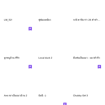
LM_52!
ฟูฟ่องเหมียว
กะปิ คาปิบาร่า 26 คำทำงานค่ะ
ยูกหมูอ้วน ที่รัก
Local duck 2
มีแฟนเป็นแมว : แมวตัวจิ๋ว
Ami เขาเป็นแมวอ้วน 2
บันนี่ :-)
Chubby Girl 3