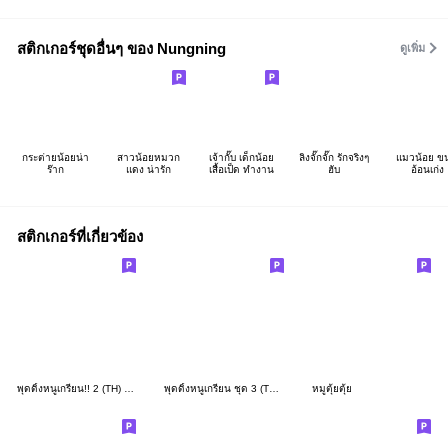
สติกเกอร์ชุดอื่นๆ ของ Nungning
ดูเพิ่ม
กระต่ายน้อยน่า
สาวน้อยหมวก
เจ้ากั๊บ เด็กน้อย
ลิงจั๊กจั๊ก รักจริงๆ
แมวน้อย ขน
ร๊าก
แดง น่ารัก
เสื้อเป็ด ทำงาน
ฮับ
อ้อนเก่ง
สติกเกอร์ที่เกี่ยวข้อง
พุดดิ้งหนูเกรียน!! 2 (TH) by Ayumi
พุดดิ้งหนูเกรียน ชุด 3 (TH) by Ayumi
หมูตุ้ยตุ้ย