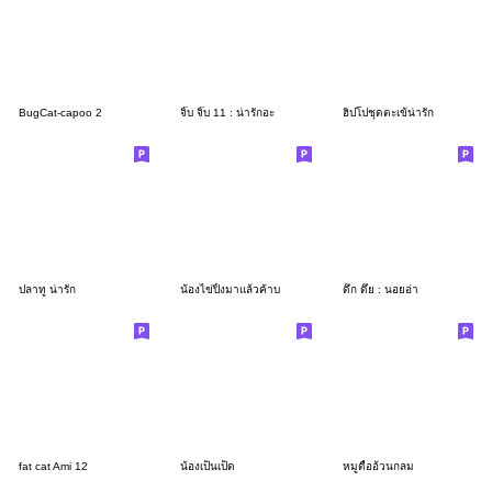
BugCat-capoo 2
จิ๊บ จิ๊บ 11 : น่ารักอะ
ฮิปโปชุดตะเข้น่ารัก
ปลาทู น่ารัก
น้องไข่ปิ้งมาแล้วค้าบ
ดึก ดึ๋ย : นอยอ่า
fat cat Ami 12
น้องเป็นเป็ด
หมูดื้ออ้วนกลม