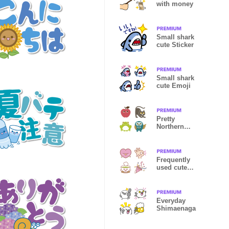
with money
Small shark
cute Sticker
Small shark
cute Emoji
Pretty
Northern
Europe Emoji
Frequently
used cute
Emoji
Everyday
Shimaenaga