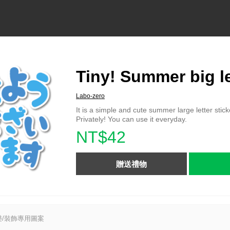
Tiny! Summer big le
Labo-zero
It is a simple and cute summer large letter stick
Privately! You can use it everyday.
NT$42
贈送禮物
/裝飾專用圖案