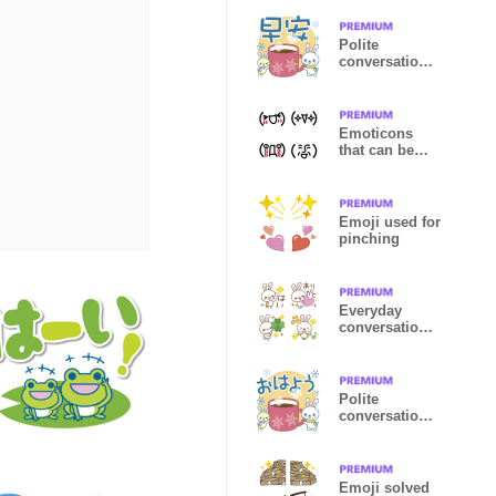
Polite
conversation-
winter[tw]
Emoticons
that can be
used everyday
Emoji used for
pinching
Everyday
conversation
of rabbits
Polite
conversation -
winter
Emoji solved