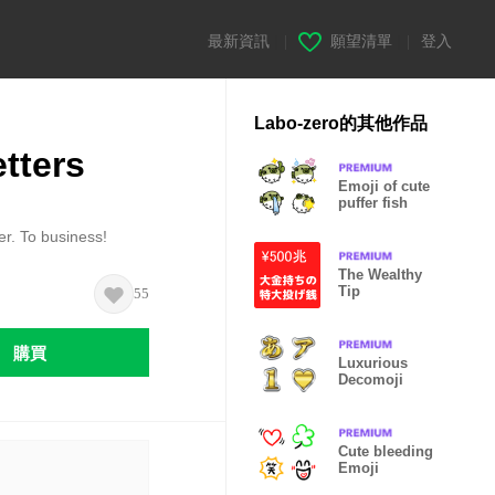
最新資訊
|
願望清單
|
登入
Labo-zero的其他作品
tters
Emoji of cute
puffer fish
er. To business!
The Wealthy
Tip
55
購買
Luxurious
Decomoji
Cute bleeding
Emoji