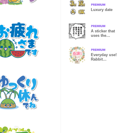
Luxury date
A sticker that
uses the
Reiwa
Everyday use!
Rabbit
honorifics