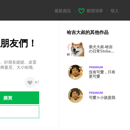
最新資訊
|
願望清單
|
登入
哈吉大叔的其他作品
柴朋友們！
柴犬大叔-哈吉
の日常Shiba
Haji’s Daily
mi、好朋友妮妮、皮蛋
將將曼尼、大小哈嚕、
沒有可愛，只有
更可愛
87
購買
可愛ㄉ小孩是我