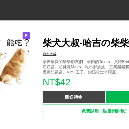
柴犬大叔-哈吉の柴
哈吉大叔
哈吉最愛的柴柴朋友們！最帥的Takeo、貪吃E
妞妞醬、超健壯Moko、吃不胖波波、三柴錢錢
過動兒當當、Kimi 王子、柴屆哈士奇阿屁...
NT$42
贈送禮物
免費試用（貼圖用到飽）