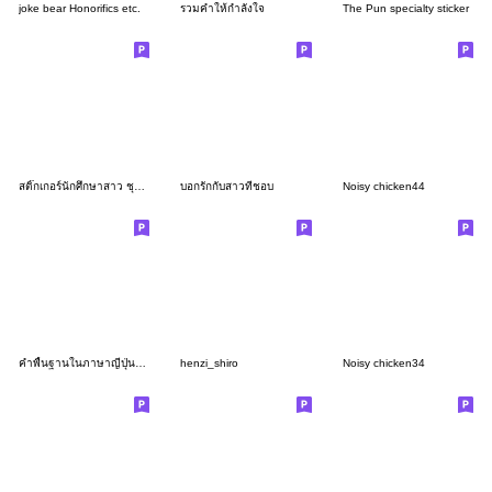
joke bear Honorifics etc.
รวมคำให้กำลังใจ
The Pun specialty sticker
สติ๊กเกอร์นักศึกษาสาว ชุดที่4
บอกรักกับสาวที่ชอบ
Noisy chicken44
คำพื้นฐานในภาษาญี่ปุ่นและภาษาไทย
henzi_shiro
Noisy chicken34