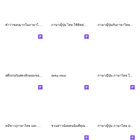
คำว่าชอบมากในภาษาไทยกับภาษาญี่ปุ่น
ภาษาญี่ปุ่น ไทย ใช้ติดต่อได้อย่างสุภาพ
ภาษาญี่ปุ่นกับภาษาไทยที่ใช้บ่อย
สติ๊กเกอร์แสดงลักษณะของกระต่ายร้าย3
deka mozi
ภาษาญี่ปุ่น ภาษาไทย ใช้ดีทุกวัน
หมีขาว(ภาษาไทย และ ญี่ปุ่น)
ชวนสาวน้อยคนนั้นที่คุณชอบไปออกเดท
ภาษาญี่ปุ่น ภาษาไทย น่ารัก