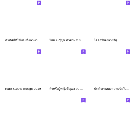
คำศัพท์ที่ใช้บ่อยทั้งภาษาญี่ปุ่นและไทย9
ไทย + ญี่ปุ่น ตัวอักษรขนาดใหญ่
ไดอารี่ของจางจีฮู
Rabbit100% Busigo 2019
สำหรับผู้หญิงที่คุณชอบ ญี่ปุ่นและไทย
ประโยคแสดงความรักกับผู้หญิงที่ชอบ