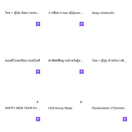
ไทย + ญี่ปุ่น ข้อความขนาดใหญ่ การตอบสนอง
การสื่อสาร ของ ญี่ปุ่นและไทย ! กิโมโน 3
Noisy chicken32
ตอนที่โกรธหรืออารมณ์ไม่ดี
คำศัพท์พื้นฐานสำหรับผู้หญิงภาษาญี่ปุ่น
ไทย + ญี่ปุ่น สำหรับการติดต่อ
HAPPY NEW YEAR Pop-Up Stickers Resale !
LED-Group Reply
Piyokomame 17(Unmotivated)