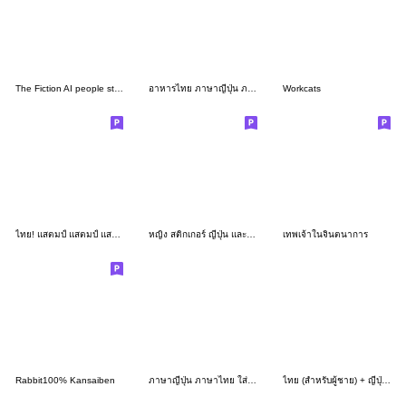
The Fiction AI people stamp 2
อาหารไทย ภาษาญี่ปุ่น ภาษาไทย
Workcats
ไทย! แสตมป์ แสตมป์ แสตมป์ สติ๊กเกอร์
หญิง สติกเกอร์ ญี่ปุ่น และ ไทย 2
เทพเจ้าในจินตนาการ
Rabbit100% Kansaiben
ภาษาญี่ปุ่น ภาษาไทย ใส่ใจดีเป็นผู้ใหญ่
ไทย (สำหรับผู้ชาย) + ญี่ปุ่น. เข้ากัน