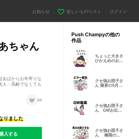
お知らせ
|
欲しいものリスト
|
ログイン
Push Champyの他の
作品
あちゃん
ちょっと大きさ
ひかえめのおば
あちゃん3
ばあばからお年寄りな
クセ強お団子さ
老人・高齢でなくても
ん 限界の5月病
編 思考停止
88
クセ強お団子さ
ん GWお出か
けのリアル編2
になりました
クセ強お団子さ
購入する
ん 梅雨のリ