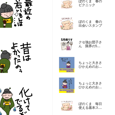
ぽのくま 春の
ピクニック
ぽのくま 春の
出会いスタンプ
クセ強お団子さ
ん 限界の5月
病編 気力ゼロ
ちょっと大きさ
ひかえめのおば
あちゃん2
ちょっと大きさ
ひかえめのおば
あちゃん１
ぽのくま 毎日
使える基本スタ
ンプ