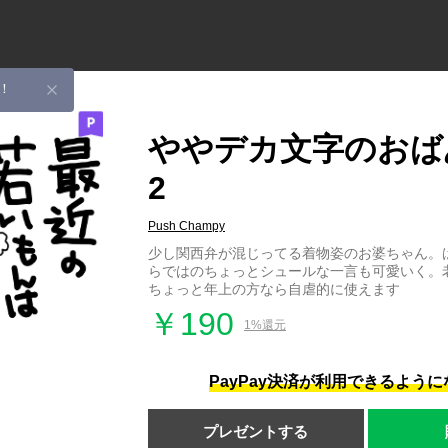
！
ややデカ文字のおば
2
Push Champy
少し関西弁が混じってる着物姿のお婆ちゃん。
らではのちょっとシュールな一言も可愛いく。
ちょっと年上の方なら自虐的に使えます
￥190
1%還元
PayPay決済が利用できるよう
プレゼントする