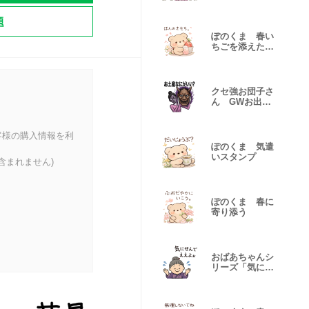
アル 絶望編2
題
ぽのくま 春い
ちごを添えた手
書き文字挨拶
クセ強お団子さ
ん GWお出か
けのリアル編1
客様の購入情報を利
ぽのくま 気遣
いスタンプ
含まれません)
ぽのくま 春に
寄り添う
おばあちゃんシ
リーズ「気にせ
んでええよ」