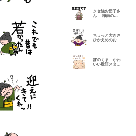
クセ強お団子さ
ん 梅雨のリ
アル 絶望編1
ちょっと大きさ
ひかえめのおば
あちゃん4
ぽのくま かわ
いい敬語スタン
プ