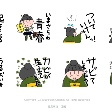
Copyright (C) 2019 Push Champy All Rights Reserved
注意事項
通報