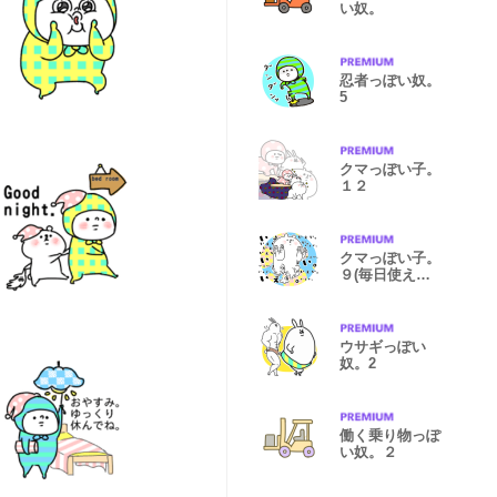
い奴。
忍者っぽい奴。
5
クマっぽい子。
１２
クマっぽい子。
９(毎日使える
っぽい)
ウサギっぽい
奴。2
働く乗り物っぽ
い奴。２