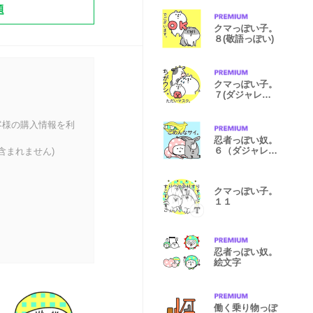
題
クマっぽい子。
８(敬語っぽい)
クマっぽい子。
７(ダジャレっ
ぽい)
客様の購入情報を利
忍者っぽい奴。
６（ダジャレっ
含まれません)
ぽい）
クマっぽい子。
１１
忍者っぽい奴。
絵文字
働く乗り物っぽ