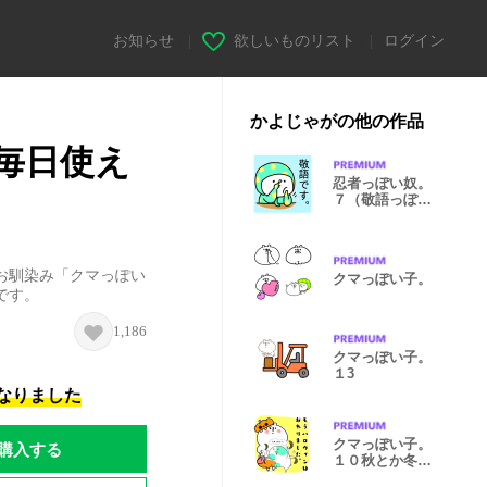
お知らせ
|
欲しいものリスト
|
ログイン
かよじゃがの他の作品
毎日使え
忍者っぽい奴。
７（敬語っぽ
い）
お馴染み「クマっぽい
クマっぽい子。
です。
1,186
クマっぽい子。
１3
になりました
クマっぽい子。
購入する
１０秋とか冬と
か