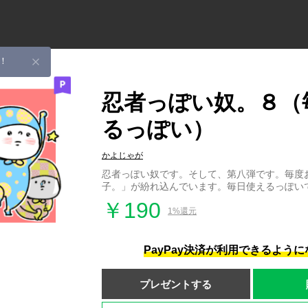
！
忍者っぽい奴。８（
るっぽい）
かよじゃが
忍者っぽい奴です。そして、第八弾です。毎度
子。」が紛れ込んでいます。毎日使えるっぽい
￥190
1%還元
PayPay決済が利用できるよう
プレゼントする