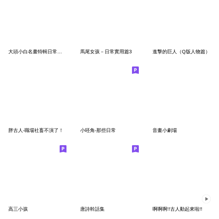
大頭小白名畫特輯日常實用
馬尾女孩－日常實用篇3
進撃的巨人（Q版人物篇）
胖古人-職場社畜不演了！
小呸角-那些日常
音畫小劇場
高三小孩
唐詩幹話集
啊啊啊!!古人動起來啦!!