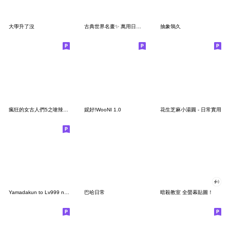
大學升了沒
古典世界名畫✨ 萬用日常與傲嬌問候
抽象鴒久
瘋狂的女古人們5之嗆辣小辣椒史 !!
妮好!WooNI 1.0
花生芝麻小湯圓 - 日常實用
Yamadakun to Lv999 no koi wo suru
巴哈日常
暗殺教室 全螢幕貼圖！