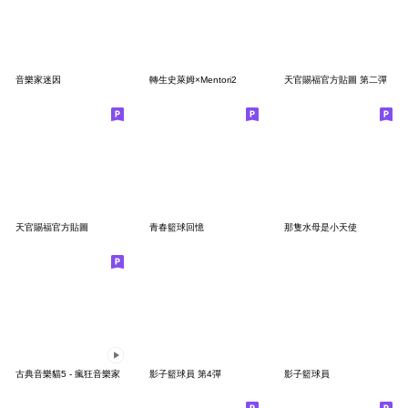
音樂家迷因
轉生史萊姆×Mentori2
天官賜福官方貼圖 第二彈
天官賜福官方貼圖
青春籃球回憶
那隻水母是小天使
古典音樂貓5 - 瘋狂音樂家
影子籃球員 第4彈
影子籃球員