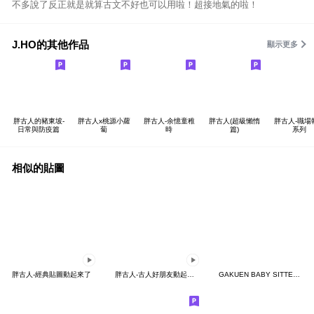
不多說了反正就是就算古文不好也可以用啦！超接地氣的啦！
J.HO的其他作品
顯示更多
胖古人的豬東坡-
胖古人x桃源小蘿
胖古人-余憶童稚
胖古人(超級懶惰
胖古人-職場
日常與防疫篇
蔔
時
篇)
系列
相似的貼圖
胖古人-經典貼圖動起來了
胖古人-古人好朋友動起來了
GAKUEN BABY SITTERS