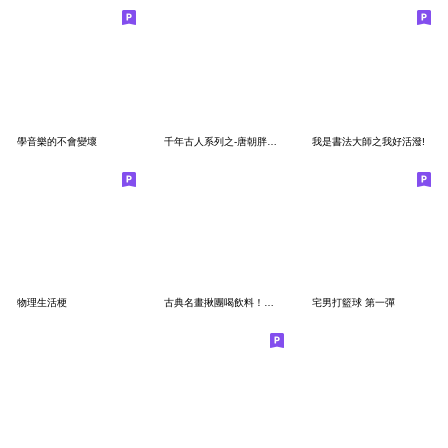
學音樂的不會變壞
千年古人系列之-唐朝胖夫人
我是書法大師之我好活潑!
物理生活梗
古典名畫揪團喝飲料！台灣人日常
宅男打籃球 第一彈