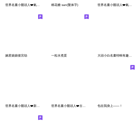
世界名畫小饅頭人❤️氣質款萬用日常
棉花糖 san(繁体字)
世界名畫小饅頭人❤️氣質款萬用日常3
婉君娘娘後宮劫
一粒水煮蛋
大頭小白名畫特輯有趣日常
世界名畫小饅頭人❤️新英文運動
世界名畫小饅頭人❤️古典日常有點萌
包在我身上——！