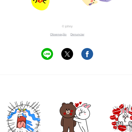
© johny
Observação
Denunciar